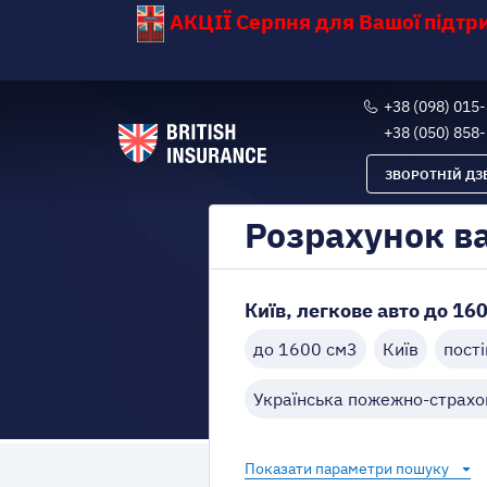
АКЦІЇ Серпня для Вашої підт
+38 (098) 015
+38 (050) 858
ЗВОРОТНІЙ ДЗ
Розрахунок в
Київ, легкове авто до 160
до 1600 см3
Київ
пості
Українська пожежно-страхо
Показати параметри пошуку