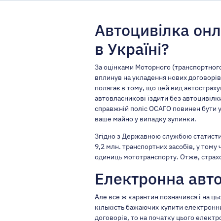
Автоцивілка он
в Україні?
За оцінками Моторного (транспортного
вплинув на укладення нових договорів
полягає в тому, що цей вид автострах
автовласникові їздити без автоцивілки
справжній поліс ОСАГО
повинен бути у
ваше майно у випадку зупинки.
Згідно з Державною службою статистик
9,2 млн. транспортних засобів, у тому 
одиниць мототранспорту. Отже, страхо
Електронна авто
Але все ж карантин позначився і на ц
кількість бажаючих купити електронни
договорів, то на початку цього елект