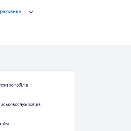
траховика
лектромобілів
ійськовослужбовців
тобус