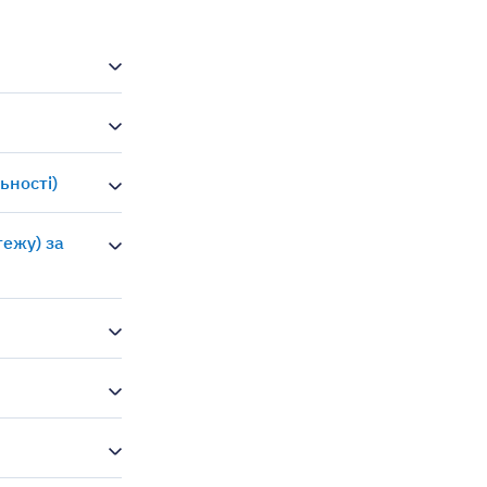
ьності)
тежу) за