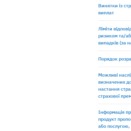
Винятки із ст
виплат
Ліміти відпов
ризиком та/аб
випадків (за 
Порядок розра
Можливі наслі
визначених д
настання стра
страхової прем
Інформація пр
продукт пропо
або послугою,