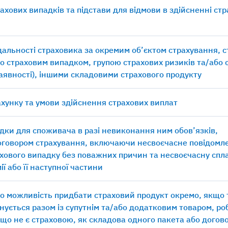
рахових випадків та підстави для відмови в здійсненні ст
ідальності страховика за окремим об’єктом страхування, 
о страховим випадком, групою страхових ризиків та/або 
наявності), іншими складовими страхового продукту
хунку та умови здійснення страхових виплат
дки для споживача в разі невиконання ним обов’язків,
оговором страхування, включаючи несвоєчасне повідомл
хового випадку без поважних причин та несвоєчасну спл
ії або її наступної частини
о можливість придбати страховий продукт окремо, якщо
нується разом із супутнім та/або додатковим товаром, р
 що не є страховою, як складова одного пакета або догов