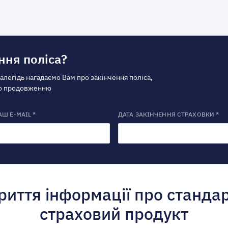
ння поліса?
далегідь нагадаємо Вам про закінчення поліса,
по продовженню
АШ E-MAIL *
ДАТА ЗАКІНЧЕННЯ СТРАХОВКИ *
риття інформації про станда
страховий продукт