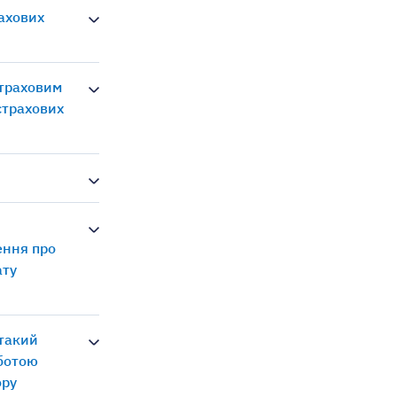
рахових
страховим
страхових
ення про
ату
 такий
оботою
ору