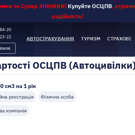
римки та Супер ЗНИЖКИ
!
Купуйте ОСЦПВ
,
отрима
надійність!
-84-20
-23-22
АВТОСТРАХУВАННЯ
ТУРИЗМ
СТРАХОВІ
ВІНОК
артості ОСЦПВ (Автоцивілки
0 см3 на 1 рік
йна реєстрація
Фізична особа
ва компанія