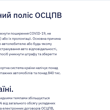
ний поліс ОСЦПВ
никнути поширення COVID-19, не
 або їх пролонгації. Основна причина
вою автолюбителю або будь-якому
 страхування авто відповідальності,
спосіб уникнути штрафу та зберегти
ортна система країни налічує понад
антажних автомобілів та понад 840 тис.
їні.
швидкими темпами збільшується
% від загального обсягу укладених
тка електронних договорів ОСЦПВ,