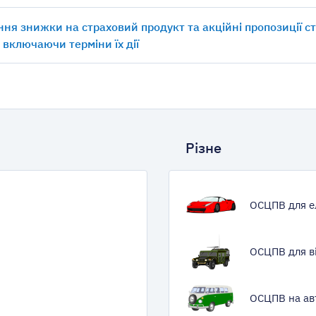
ня знижки на страховий продукт та акційні пропозиції с
, включаючи терміни їх дії
Різне
ОСЦПВ для е
ОСЦПВ для в
ОСЦПВ на ав