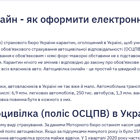
лайн - як оформити електрон
) страхового бюро України карантин, оголошений в Україні, щоб у
 обов'язкового страхування автоцивільної відповідальності (ОСЦПВ)
ування є обов'язковим і ніякі форс-мажорні обставини не є підста
. Карантин нічого не змінив і відповідно до закону про обов'язкове
 всіх власників авто. Автоцивілка онлайн - це простий та швидкий 
и, автовласників в Україні не так вже й мало. Автомобільна трансп
числі: 6,9 млн. легкових автомобілів, 250 тис. автобусів, 1,3 млн. в
вка повинна бути в кожного з них.
цивілка (поліс ОСЦПВ) в Укра
ьому виді страхування. За даними Моторного бюро останнім часом 
й поліс автоцивілки. Якщо за підсумками минулого року їх було 15
ронна автоцивілка зросла майже вдвічи. У 1 кварталі 2020 року час