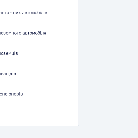
антажних автомобілів
ноземного автомобіля
ноземців
валідів
енсіонерів