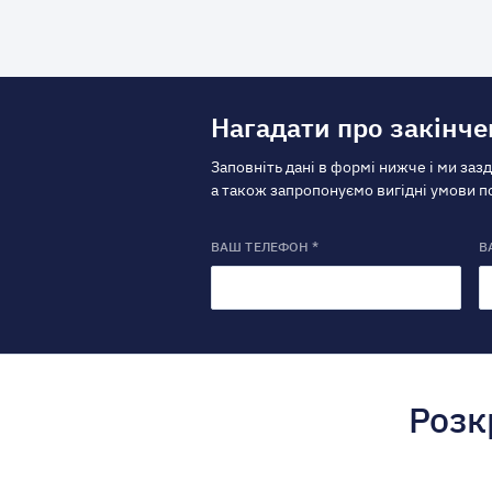
Нагадати про закінче
Заповніть дані в формі нижче і ми заз
а також запропонуємо вигідні умови 
ВАШ ТЕЛЕФОН *
В
Розк