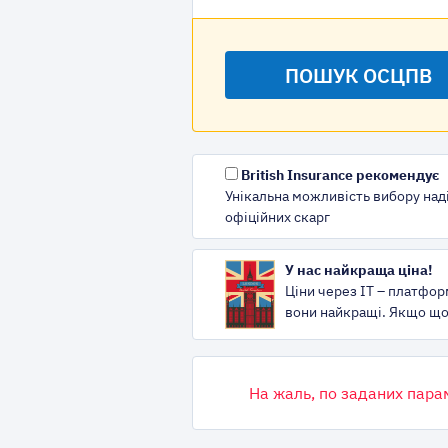
British Insurance рекомендує
Унікальна можливість вибору наді
офіційних скарг
У нас найкраща ціна!
Ціни через IT – платфор
вони найкращі. Якщо що,
На жаль, по заданих пара