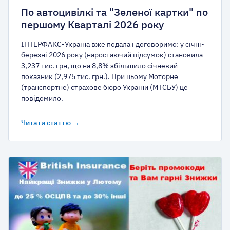
По автоцивілкі та "Зеленої картки" по
першому Кварталі 2026 року
ІНТЕРФАКС-Україна вже подала і договоримо: у січні-
березні 2026 року (наростаючий підсумок) становила
3,237 тис. грн, що на 8,8% збільшило січневий
показник (2,975 тис. грн.). При цьому Моторне
(транспортне) страхове бюро України (МТСБУ) це
повідомило.
Читати статтю →