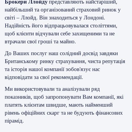
Брокери Ллойду
представля
ють
найстаріший,
найбільший та організований страховий ринок у
світі – Ллойд. Він знаходиться у Лондоні.
Надійність його відпрацьовувалася століттями,
щоб клієнти відчували себе захищеними та не
втрачали свої гроші та майно.
До Ваших послуг наш солідний досвід
завдяки
Британському ринку страхування, чиста репутація
та історія нашої компанії зобов'язує нас
відповідати за свої рекомендації.
Ми використовували та аналізували ряд
показників, щоб запропонувати Вам компанії, які
платять клієнтам швидше, мають найменший
рівень офіційних скарг та не будують фінансових
пірамід.