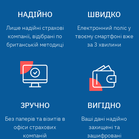
НАДІЙНО
ШВИДКО
Лише надійні страхові
Електронний поліс у
компанії, відібрані по
твоєму смартфоні вже
британській методиці
за 3 хвилини
ЗРУЧНО
ВИГІДНО
Без паперів та візитів в
Ваші дані надійно
офіси страхових
захищені та
компаній
зашифровані