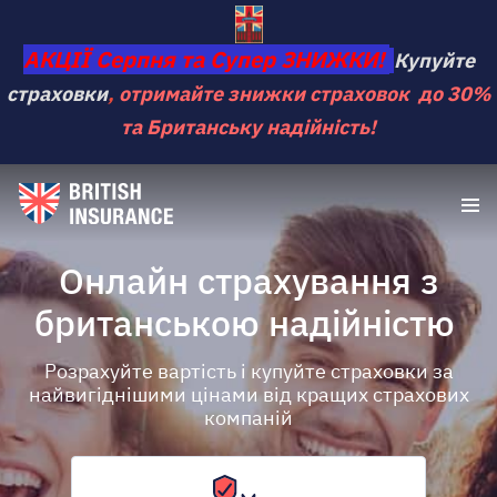
АКЦІЇ Серпня та Супер ЗНИЖКИ!
Купуйте
страховки
,
отримайте знижки страховок до 30%
та Британську надійність!
Онлайн страхування з
британською надійністю
Розрахуйте вартість і купуйте страховки за
найвигіднішими цінами від кращих страхових
компаній