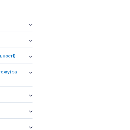
ьності)
тежу) за