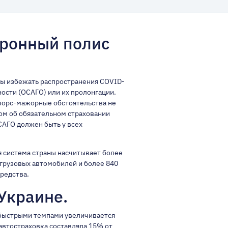
тронный полис
бы избежать распространения COVID-
ости (ОСАГО) или их пролонгации.
форс-мажорные обстоятельства не
ном об обязательном страховании
САГО
должен быть у всех
я система страны насчитывает более
. грузовых автомобилей и более 840
средства.
Украине.
я быстрыми темпами увеличивается
автостраховка составляла 15% от