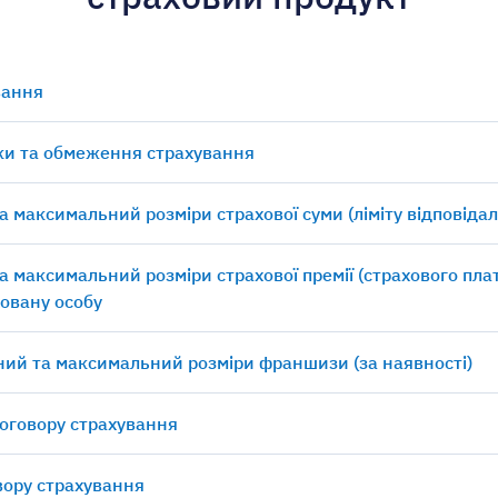
вання
ки та обмеження страхування
а максимальний розміри страхової суми (ліміту відповідал
а максимальний розміри страхової премії (страхового пла
овану особу
ний та максимальний розміри франшизи (за наявності)
договору страхування
овору страхування