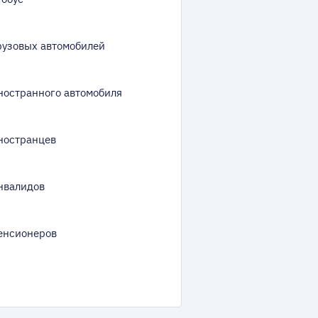
рузовых автомобилей
ностранного автомобиля
ностранцев
нвалидов
енсионеров