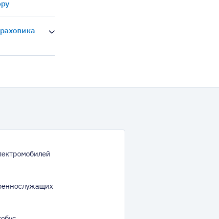
ору
траховика
лектромобилей
оеннослужащих
тобус