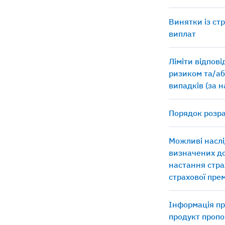
Винятки із ст
виплат
Ліміти відпов
ризиком та/аб
випадків (за 
Порядок розра
Можливі наслі
визначених д
настання стра
страхової прем
Інформація пр
продукт пропо