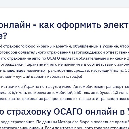
онлайн - как оформить элек
е?
) страхового бюро Украины карантин, объявленный в Украине, что
договоров обязательного страхования автогражданской ответственн
 что
страхование авто по ОСАГО является обязательным
и никакие 
тогражданки. Карантин ничего не изменил и в соответствии с зако
и владельцев наземных транспортных средств,
настоящий полис О
онлайн - лучший вариант избежать штрафа!
истики их в Украине не так уж и мало. Автомобильная транспортна
числе: 6,9 млн. легковых автомобилей, 250 тыс. автобусов, 1,3 млн
льное автострахование распространяется на все эти транспортные 
ю страховку ОСАГО онлайн в 
ом виде страхования. По данным Моторного бюро в последнее врем
втогражданки онлайн. Если по итогам прошлого года электронная 