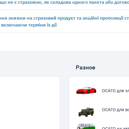
 що не є страховою, як складова одного пакета або догов
ня знижки на страховий продукт та акційні пропозиції с
, включаючи терміни їх дії
Разное
ОСАГО для э
ОСАГО для в
ОСАГО на ав