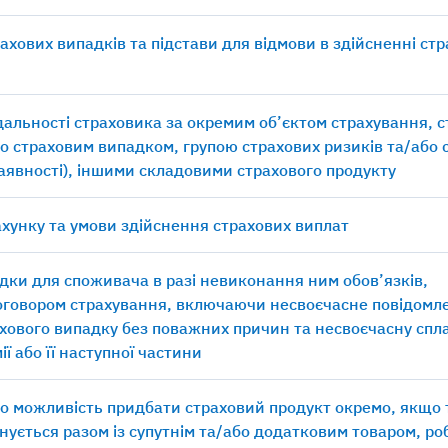
рахових випадків та підстави для відмови в здійсненні ст
ідальності страховика за окремим об’єктом страхування, 
о страховим випадком, групою страхових ризиків та/або 
наявності), іншими складовими страхового продукту
хунку та умови здійснення страхових виплат
дки для споживача в разі невиконання ним обов’язків,
оговором страхування, включаючи несвоєчасне повідомл
хового випадку без поважних причин та несвоєчасну спл
ії або її наступної частини
о можливість придбати страховий продукт окремо, якщо
нується разом із супутнім та/або додатковим товаром, р