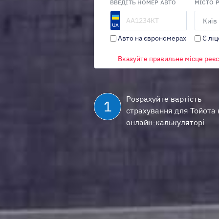
ВВЕДІТЬ НОМЕР АВТО
МІСТО 
Київ
Авто на єврономерах
Є ліц
ТРАНСПОРТНИЙ ЗАСІБ
Вказуйте правильне місце реєс
Авто на єврономерах
Розрахуйте вартість
1
страхування для Тойота 
онлайн-калькуляторі