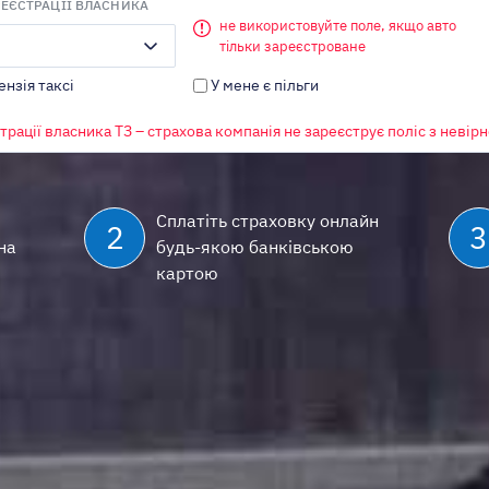
РЕЄСТРАЦІЇ ВЛАСНИКА
не використовуйте поле, якщо авто
тільки зареєстроване
ензія таксі
У мене є пільги
ОБ’ЄМ ДВИГУНА
МІСТО РЕЄСТРАЦІЇ ВЛАСНИКА
трації власника ТЗ – страхова компанія не зареєструє поліс з неві
Київ
Є ліцензія таксі
У мене є пільги
Сплатіть страховку онлайн
2
3
на
будь-якою банківською
картою