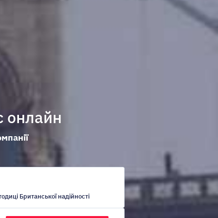
с онлайн
омпанії
етодиці Британської надійності