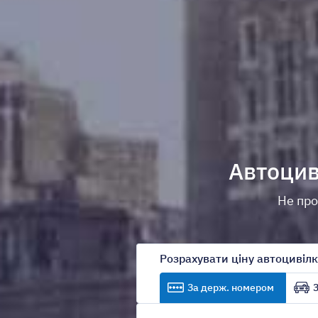
Автоцив
Не про
Розрахувати ціну автоцивіл
За держ. номером