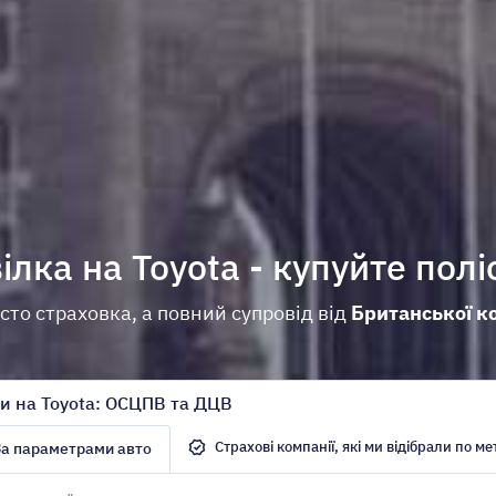
ілка на Toyota - купуйте полі
сто страховка, а повний супровід від
Британської к
ки на Toyota: ОСЦПВ та ДЦВ
Cтрахові компанії, які ми відібрали по м
За параметрами авто