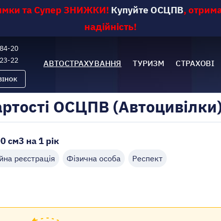
римки та Супер ЗНИЖКИ
!
Купуйте ОСЦПВ
,
отрима
надійність!
-84-20
-23-22
АВТОСТРАХУВАННЯ
ТУРИЗМ
СТРАХОВІ
ВІНОК
артості ОСЦПВ (Автоцивілки
0 см3 на 1 рік
йна реєстрація
Фізична особа
Респект