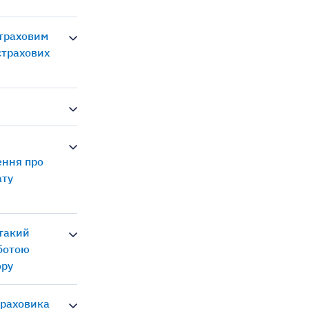
страховим
страхових
ення про
ату
 такий
оботою
ору
траховика