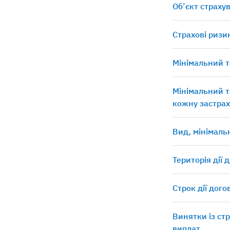
Об’єкт страху
Страхові ризи
Мінімальний т
Мінімальний т
кожну застрах
Вид, мінімаль
Територія дії 
Строк дії дог
Винятки із ст
виплат