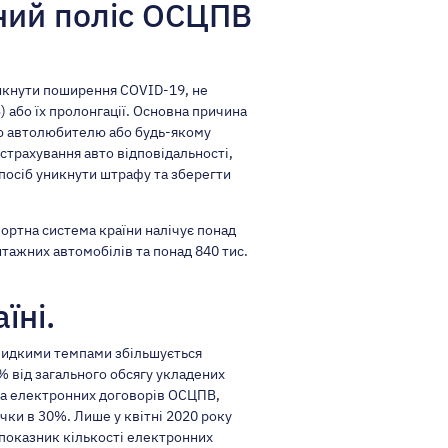
ний поліс ОСЦПВ
никнути поширення COVID-19, не
 або їх пролонгації. Основна причина
вою автолюбителю або будь-якому
 страхування авто відповідальності,
спосіб уникнути штрафу та зберегти
ортна система країни налічує понад
антажних автомобілів та понад 840 тис.
їні.
швидкими темпами збільшується
% від загального обсягу укладених
тка електронних договорів ОСЦПВ,
чки в 30%. Лише у квітні 2020 року
0 показник кількості електронних