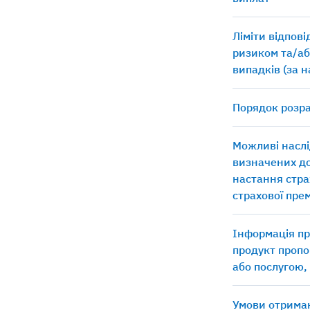
Ліміти відпов
ризиком та/аб
випадків (за 
Порядок розра
Можливі наслі
визначених д
настання стра
страхової прем
Інформація пр
продукт пропо
або послугою,
Умови отриман