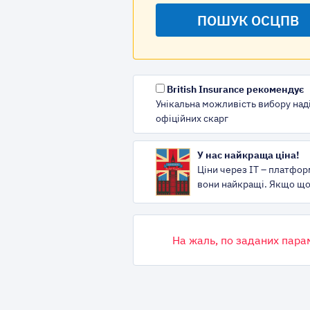
British Insurance рекомендує
Унікальна можливість вибору наді
офіційних скарг
У нас найкраща ціна!
Ціни через IT – платфор
вони найкращі. Якщо що,
На жаль, по заданих пара