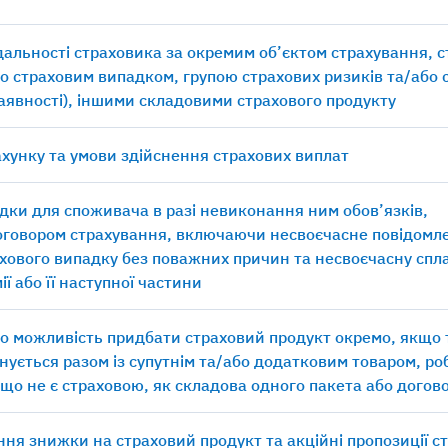
ідальності страховика за окремим об’єктом страхування, 
о страховим випадком, групою страхових ризиків та/або 
наявності), іншими складовими страхового продукту
хунку та умови здійснення страхових виплат
дки для споживача в разі невиконання ним обов’язків,
оговором страхування, включаючи несвоєчасне повідомл
хового випадку без поважних причин та несвоєчасну спл
ії або її наступної частини
о можливість придбати страховий продукт окремо, якщо
нується разом із супутнім та/або додатковим товаром, р
 що не є страховою, як складова одного пакета або догов
ня знижки на страховий продукт та акційні пропозиції с