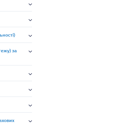
ьності)
тежу) за
рахових