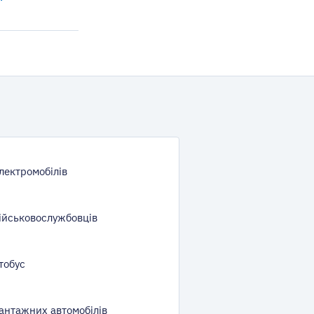
лектромобілів
ійськовослужбовців
тобус
антажних автомобілів