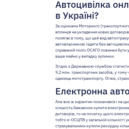
Автоцивілка он
в Україні?
За оцінками Моторного (транспортного
вплинув на укладення нових договорів
полягає в тому, що цей вид автострах
автовласникові їздити без автоцивілки
справжній поліс ОСАГО
повинен бути у
ваше майно у випадку зупинки.
Згідно з Державною службою статистик
9,2 млн. транспортних засобів, у тому 
одиниць мототранспорту. Отже, страхо
Електронна авто
Але все ж карантин позначився і на ц
кількість бажаючих купити електронни
договорів, то на початку цього елект
тобто е-ОСЦПВ у загальній кількості у
страхувальники купили рекордну кількі