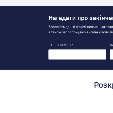
Нагадати про закінче
Заповніть дані в формі нижче і ми заз
а також запропонуємо вигідні умови 
ВАШ ТЕЛЕФОН *
В
Розк