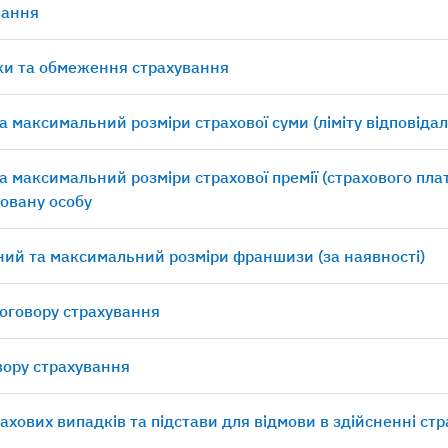
вання
ки та обмеження страхування
а максимальний розміри страхової суми (ліміту відповідал
а максимальний розміри страхової премії (страхового пла
овану особу
ний та максимальний розміри франшизи (за наявності)
договору страхування
овору страхування
рахових випадків та підстави для відмови в здійсненні ст