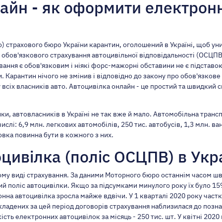
лайн - як оформити електрон
) страхового бюро України карантин, оголошений в Україні, щоб у
 обов'язкового страхування автоцивільної відповідальності (ОСЦПВ)
ування є обов'язковим і ніякі форс-мажорні обставини не є підста
. Карантин нічого не змінив і відповідно до закону про обов'язкове
 всіх власників авто. Автоцивілка онлайн - це простий та швидкий 
и, автовласників в Україні не так вже й мало. Автомобільна трансп
числі: 6,9 млн. легкових автомобілів, 250 тис. автобусів, 1,3 млн. в
вка повинна бути в кожного з них.
цивілка (поліс ОСЦПВ) в Укра
ьому виді страхування. За даними Моторного бюро останнім часом 
й поліс автоцивілки. Якщо за підсумками минулого року їх було 15
ронна автоцивілка зросла майже вдвічи. У 1 кварталі 2020 року час
кладених за цей період договорів страхування наблизилася до позна
сть електронних автоцивілок за місяць - 250 тис. шт. У квітні 202