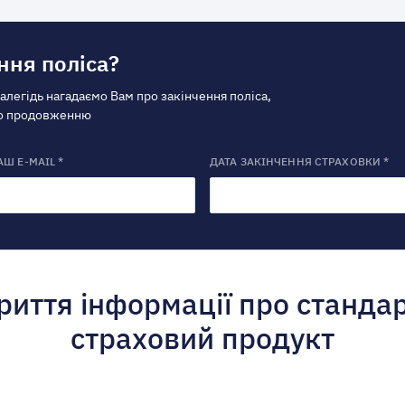
ння поліса?
далегідь нагадаємо Вам про закінчення поліса,
по продовженню
АШ E-MAIL *
ДАТА ЗАКІНЧЕННЯ СТРАХОВКИ *
риття інформації про станда
страховий продукт