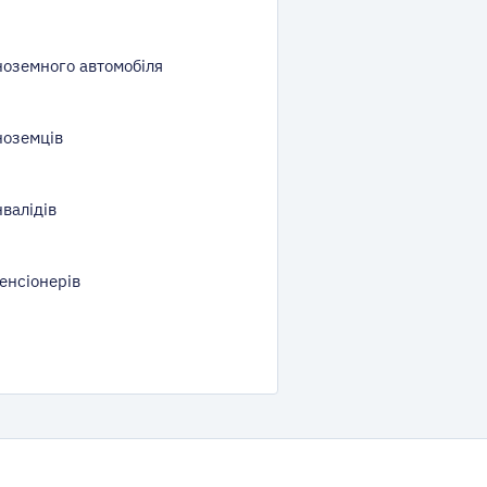
ноземного автомобіля
ноземців
валідів
енсіонерів