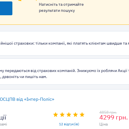
Натисніть та отримайте
результати пошуку
йнішої страховки: тільки компанії, які платять клієнтам швидше та
му передаються від страхових компаній. Знижуємо їх роблячи Акції 
 дзвоніть чи пишіть нам.
 ОСЦПВ від «Інтер-Поліс»
4858 грн.
ції
4299 грн.
рамі
Ціна
12 відгук(ів)