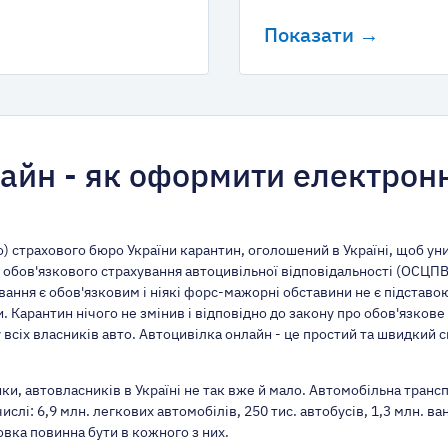
Показати →
лайн - як оформити електрон
) страхового бюро України карантин, оголошений в Україні, щоб у
 обов'язкового страхування автоцивільної відповідальності (ОСЦПВ)
ування є обов'язковим і ніякі форс-мажорні обставини не є підста
. Карантин нічого не змінив і відповідно до закону про обов'язкове
 всіх власників авто. Автоцивілка онлайн - це простий та швидкий 
и, автовласників в Україні не так вже й мало. Автомобільна трансп
числі: 6,9 млн. легкових автомобілів, 250 тис. автобусів, 1,3 млн. в
вка повинна бути в кожного з них.