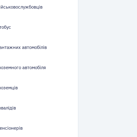
ійськовослужбовців
тобус
антажних автомобілів
ноземного автомобіля
ноземців
валідів
енсіонерів