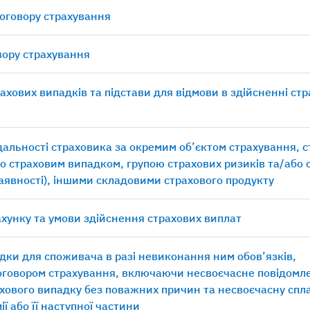
договору страхування
овору страхування
рахових випадків та підстави для відмови в здійсненні ст
ідальності страховика за окремим об’єктом страхування, 
о страховим випадком, групою страхових ризиків та/або 
наявності), іншими складовими страхового продукту
хунку та умови здійснення страхових виплат
дки для споживача в разі невиконання ним обов’язків,
оговором страхування, включаючи несвоєчасне повідомл
хового випадку без поважних причин та несвоєчасну спл
ії або її наступної частини