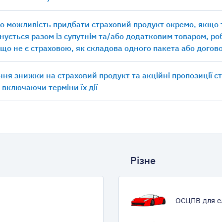
о можливість придбати страховий продукт окремо, якщо
нується разом із супутнім та/або додатковим товаром, р
 що не є страховою, як складова одного пакета або догов
ня знижки на страховий продукт та акційні пропозиції с
, включаючи терміни їх дії
Різне
ОСЦПВ для е