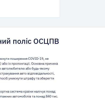
ний поліс ОСЦПВ
никнути поширення COVID-19, не
 або їх пролонгації. Основна причина
вою автолюбителю або будь-якому
 страхування авто відповідальності,
спосіб уникнути штрафу та зберегти
ортна система країни налічує понад
антажних автомобілів та понад 840 тис.