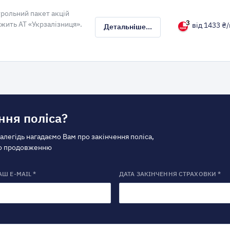
рольний пакет акцій
жить АТ «Укрзалізниця».
від 1433 ₴/
Детальніше...
ння поліса?
далегідь нагадаємо Вам про закінчення поліса,
по продовженню
АШ E-MAIL *
ДАТА ЗАКІНЧЕННЯ СТРАХОВКИ *