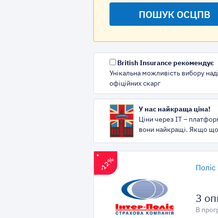
British Insurance рекомендує
Унікальна можливість вибору наді
офіційних скарг
У нас найкраща ціна!
Ціни через IT – платфор
вони найкращі. Якщо що,
-12%
Поліс
3 оп
В прог