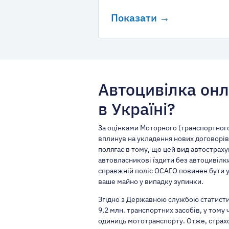
Показати →
Автоцивілка он
в Україні?
За оцінками Моторного (транспортного
вплинув на укладення нових договорів
полягає в тому, що цей вид автострах
автовласникові їздити без автоцивілки
справжній поліс ОСАГО
повинен бути у
ваше майно у випадку зупинки.
Згідно з Державною службою статистик
9,2 млн. транспортних засобів, у тому 
одиниць мототранспорту. Отже, страхо