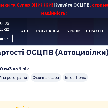
римки та Супер ЗНИЖКИ
!
Купуйте ОСЦПВ
,
отрима
надійність!
-84-20
-23-22
АВТОСТРАХУВАННЯ
ТУРИЗМ
СТРАХОВІ
ВІНОК
артості ОСЦПВ (Автоцивілки
0 см3 на 1 рік
йна реєстрація
Фізична особа
Інтер-Поліс