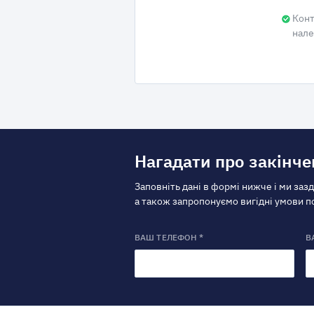
Конт
нале
Нагадати про закінче
Заповніть дані в формі нижче і ми заз
а також запропонуємо вигідні умови 
ВАШ ТЕЛЕФОН *
В