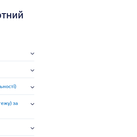
ртний
ьності)
тежу) за