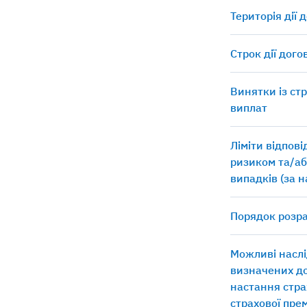
Територія дії 
Строк дії дог
Винятки із ст
виплат
Ліміти відпов
ризиком та/аб
випадків (за 
Порядок розра
Можливі наслі
визначених д
настання стра
страхової прем