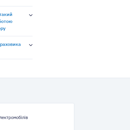
 такий
оботою
ору
траховика
лектромобілів