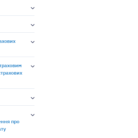
рахових
страховим
страхових
ення про
ату