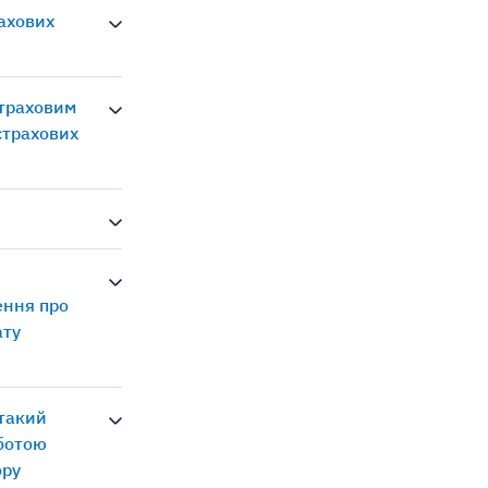
рахових
страховим
страхових
ення про
ату
 такий
оботою
ору