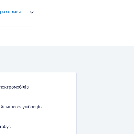
траховика
лектромобілів
ійськовослужбовців
тобус