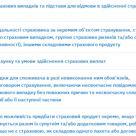
рахових випадків та підстави для відмови в здійсненні ст
ідальності страховика за окремим об’єктом страхування, 
о страховим випадком, групою страхових ризиків та/або 
наявності), іншими складовими страхового продукту
хунку та умови здійснення страхових виплат
дки для споживача в разі невиконання ним обов’язків,
оговором страхування, включаючи несвоєчасне повідомл
хового випадку без поважних причин та несвоєчасну спл
ії або її наступної частини
о можливість придбати страховий продукт окремо, якщо
нується разом із супутнім та/або додатковим товаром, р
 що не є страховою, як складова одного пакета або догов