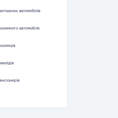
антажних автомобілів
ноземного автомобіля
ноземців
валідів
енсіонерів