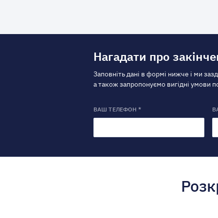
Нагадати про закінче
Заповніть дані в формі нижче і ми заз
а також запропонуємо вигідні умови 
ВАШ ТЕЛЕФОН *
В
Розк