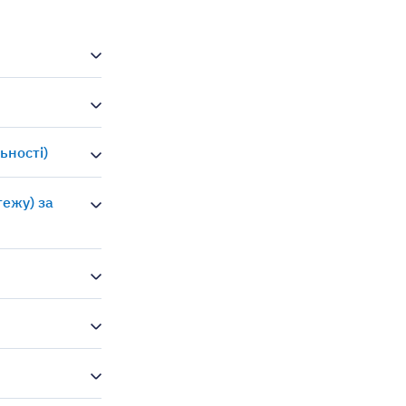
ьності)
тежу) за