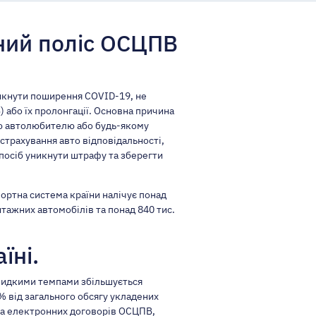
ний поліс ОСЦПВ
никнути поширення COVID-19, не
 або їх пролонгації. Основна причина
вою автолюбителю або будь-якому
 страхування авто відповідальності,
спосіб уникнути штрафу та зберегти
ортна система країни налічує понад
антажних автомобілів та понад 840 тис.
їні.
швидкими темпами збільшується
% від загального обсягу укладених
тка електронних договорів ОСЦПВ,