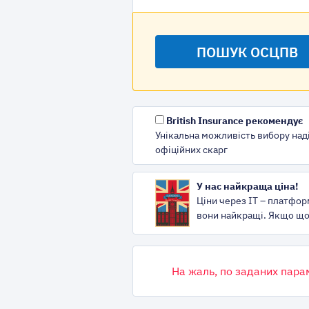
British Insurance рекомендує
Унікальна можливість вибору наді
офіційних скарг
У нас найкраща ціна!
Ціни через IT – платфор
вони найкращі. Якщо що,
На жаль, по заданих пара