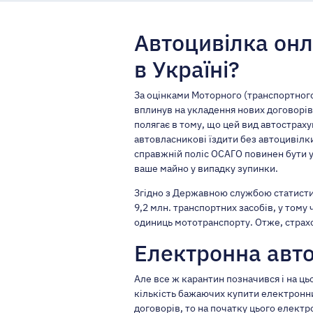
Автоцивілка он
в Україні?
За оцінками Моторного (транспортного
вплинув на укладення нових договорів
полягає в тому, що цей вид автострах
автовласникові їздити без автоцивілки
справжній поліс ОСАГО
повинен бути у
ваше майно у випадку зупинки.
Згідно з Державною службою статистик
9,2 млн. транспортних засобів, у тому 
одиниць мототранспорту. Отже, страхо
Електронна авто
Але все ж карантин позначився і на ц
кількість бажаючих купити електронни
договорів, то на початку цього елект