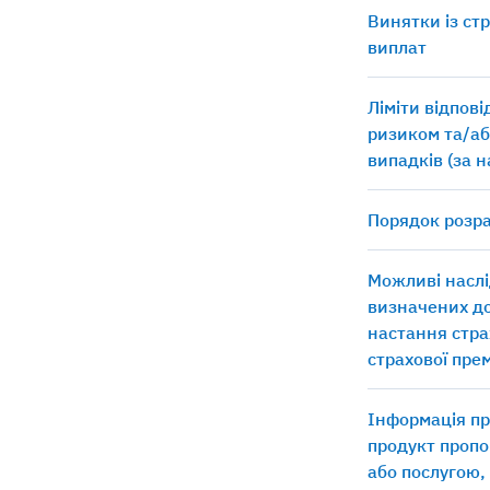
Винятки із ст
виплат
Ліміти відпов
ризиком та/аб
випадків (за 
Порядок розра
Можливі наслі
визначених д
настання стра
страхової прем
Інформація пр
продукт пропо
або послугою,