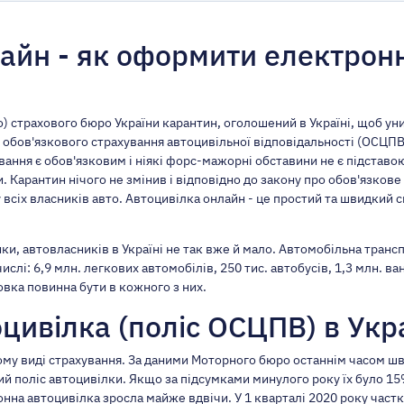
лайн - як оформити електрон
) страхового бюро України карантин, оголошений в Україні, щоб у
 обов'язкового страхування автоцивільної відповідальності (ОСЦПВ)
ування є обов'язковим і ніякі форс-мажорні обставини не є підста
. Карантин нічого не змінив і відповідно до закону про обов'язкове
 всіх власників авто. Автоцивілка онлайн - це простий та швидкий 
и, автовласників в Україні не так вже й мало. Автомобільна трансп
числі: 6,9 млн. легкових автомобілів, 250 тис. автобусів, 1,3 млн. в
вка повинна бути в кожного з них.
цивілка (поліс ОСЦПВ) в Укра
ьому виді страхування. За даними Моторного бюро останнім часом 
й поліс автоцивілки. Якщо за підсумками минулого року їх було 15
ронна автоцивілка зросла майже вдвічи. У 1 кварталі 2020 року час