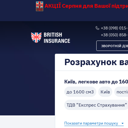
АКЦІЇ Серпня для Вашої підт
+38 (098) 015
+38 (050) 858
ЗВОРОТНІЙ ДЗ
Розрахунок в
Київ, легкове авто до 160
до 1600 см3
Київ
пості
ТДВ ”Експрес Страхування”
Показати параметри пошуку