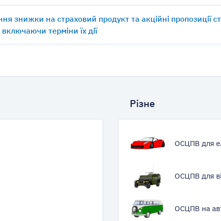
ня знижки на страховий продукт та акційні пропозиції с
, включаючи терміни їх дії
Різне
ОСЦПВ для е
ОСЦПВ для в
ОСЦПВ на ав