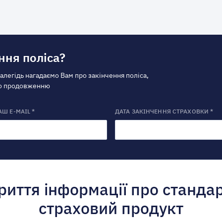
ння поліса?
далегідь нагадаємо Вам про закінчення поліса,
по продовженню
АШ E-MAIL *
ДАТА ЗАКІНЧЕННЯ СТРАХОВКИ *
риття інформації про станда
страховий продукт