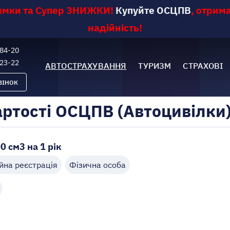
римки та Супер ЗНИЖКИ
!
Купуйте ОСЦПВ
,
отрима
надійність!
-84-20
-23-22
АВТОСТРАХУВАННЯ
ТУРИЗМ
СТРАХОВІ
ВІНОК
артості ОСЦПВ (Автоцивілки
0 см3 на 1 рік
йна реєстрація
Фізична особа