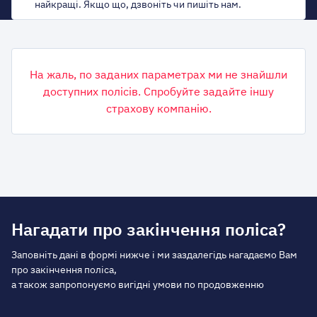
найкращі. Якщо що, дзвоніть чи пишіть нам.
На жаль, по заданих параметрах ми не знайшли
доступних полісів. Спробуйте задайте іншу
страхову компанію.
Нагадати про закінчення поліса?
Заповніть дані в формі нижче і ми заздалегідь нагадаємо Вам
про закінчення поліса,
а також запропонуємо вигідні умови по продовженню