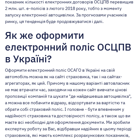
показник кількості електронних договорів ОСЦПВ перевищив
2 млн. шт. е-полісів з лютого 2018 року, тобто з моменту
запуску електронної автоцивілки. За прогнозами учасників
ринку, ця тенденція буде продовжуватися і далі.
Як же оформити
електронний поліс ОСЦПВ
в Україні?
Оформити
електронний поліс ОСАГО в Україні
на свій
автомобіль можна як на сайті страховика, так і на сайтах-
агрегаторах, як цей. Причому в нашому варіанті автовласник
не має втрачати час, заходячи на кожен сайт вивчати цінові
пропозиції компаній та шукати "де найдешевша автоцивілка",
а можна все побачити відразу, відсортувати за вартістю та
обрати собі страховий поліс. І головне - бути впевненим у
надійності страховика та достовірності полісу, а також що ви
маєте
всі необходні для оформлення документи
. Ми зробили
експертну роботу за Вас, відібравши надійних в цьому періоді
страховиків, які мають комплекс розрахункових показників,