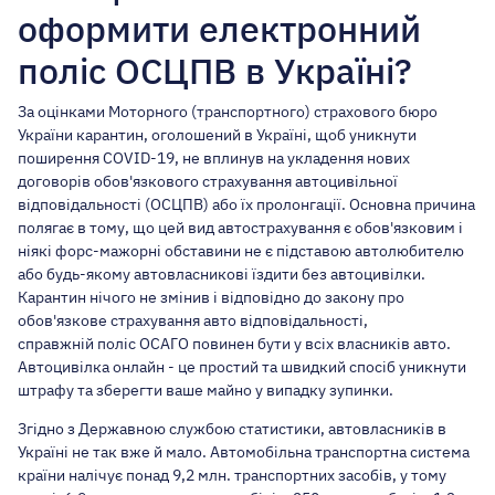
оформити електронний
поліс ОСЦПВ в Україні?
За оцінками Моторного (транспортного) страхового бюро
України карантин, оголошений в Україні, щоб уникнути
поширення COVID-19, не вплинув на укладення нових
договорів обов'язкового страхування автоцивільної
відповідальності (ОСЦПВ) або їх пролонгації. Основна причина
полягає в тому, що цей вид автострахування є обов'язковим і
ніякі форс-мажорні обставини не є підставою автолюбителю
або будь-якому автовласникові їздити без автоцивілки.
Карантин нічого не змінив і відповідно до закону про
обов'язкове страхування авто відповідальності,
справжній поліс ОСАГО
повинен бути у всіх власників авто.
Автоцивілка онлайн - це простий та швидкий спосіб уникнути
штрафу та зберегти ваше майно у випадку зупинки.
Згідно з Державною службою статистики, автовласників в
Україні не так вже й мало. Автомобільна транспортна система
країни налічує понад 9,2 млн. транспортних засобів, у тому