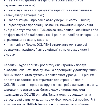
у вікні «Розрахувати вартість» зробіть вибір: «За
параметрами авто»;
натиснувши на «Розрахувати вартість» ви потрапите в
калькулятор автоцивілки;
заповніть дані про ваше авто у верхній частині вікна;
відсортуйте пропозиції за вашим бажанням, зробивши
вибір «Сортувати по: ». Т.б. або за «найдешевшою ціною» або
по франшизі
або вибравши наші рекомендації по найкращим
страховикам в цьому кварталі;
натисніть «Пошук ОСЦПВ» і отримаєте миттєво всі
розрахунки за ціною "автоцивілки" та по страховикам і
умовам.
Карантин буде сприяти розвитку електронних послуг -
сьогодні
наявність полісу можна перевірити у додатку "Дія"
.
Він мимоволі став суттєвим поштовхом у розумінні різних
верств населення, що отримати електронний поліс
ОСЦПВ через інтернет це зручно - не треба виходити з дому,
швидко - не витрачаєш багато часу використовуючи
калькулятор ОСЦПВ онлайн. Також можна
заощадити на
автоцивілці
завдяки додатковим факторам. Всі професійні
агрегатори, як
British Insurance
продумані до дрібниць,