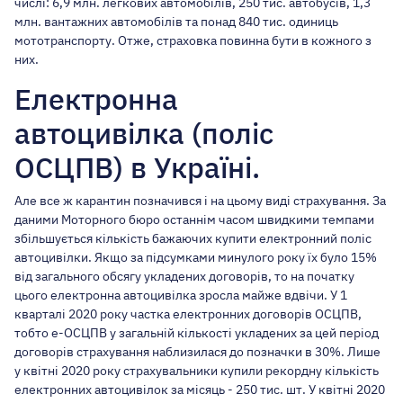
числі: 6,9 млн. легкових автомобілів, 250 тис. автобусів, 1,3
млн. вантажних автомобілів та понад 840 тис. одиниць
мототранспорту. Отже, страховка повинна бути в кожного з
них.
Електронна
автоцивілка (поліс
ОСЦПВ) в Україні.
Але все ж карантин позначився і на цьому виді страхування. За
даними Моторного бюро останнім часом швидкими темпами
збільшується кількість бажаючих купити електронний поліс
автоцивілки. Якщо за підсумками минулого року їх було 15%
від загального обсягу укладених договорів, то на початку
цього електронна автоцивілка зросла майже вдвічи. У 1
кварталі 2020 року частка електронних договорів ОСЦПВ,
тобто е-ОСЦПВ у загальній кількості укладених за цей період
договорів страхування наблизилася до позначки в 30%. Лише
у квітні 2020 року страхувальники купили рекордну кількість
електронних автоцивілок за місяць - 250 тис. шт. У квітні 2020