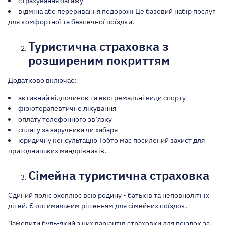
страхування багажу
відміна або переривання подорожі Це базовий набір послуг
для комфортної та безпечної поїздки.
Туристична страховка з
розширеним покриттям
Додатково включає:
активний відпочинок та екстремальні види спорту
фізіотерапевтичне лікування
оплату телефонного зв’язку
сплату за заручника чи хабаря
юридичну консультацію Тобто має посилений захист для
пригодницьких мандрівників.
Сімейна туристична страховка
Єдиний поліс охоплює всю родину - батьків та неповнолітніх
дітей. Є оптимальним рішенням для сімейних поїздок.
Замовити будь-який з цих варіантів страховки для поїздок за