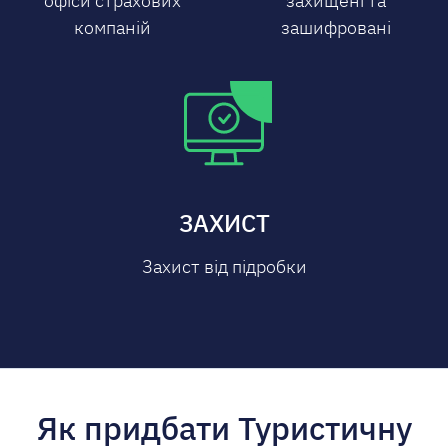
офіси страхових
захищені та
компаній
зашифровані
ЗАХИСТ
Захист від підробки
Як придбати Туристичну