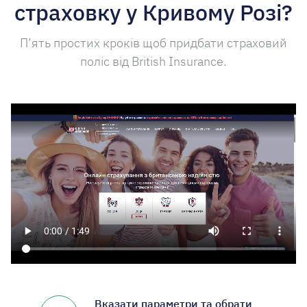
страховку у Кривому Розі?
П’ять простих кроків щоб придбати страховий
поліс від British Insurance.
Вказати параметри та обрати