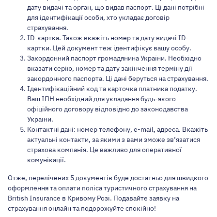
дату видачі та орган, що видав паспорт. Ці дані потрібні
для ідентифікації особи, хто укладає договір
страхування.
ID-картка. Також вкажіть номер та дату видачі ID-
картки. Цей документ теж ідентифікує вашу особу.
Закордонний паспорт громадянина України. Необхідно
вказати серію, номер та дату закінчення терміну дії
закордонного паспорта. Ці дані беруться на страхування.
Ідентифікаційний код та карточка платника податку.
Ваш ІПН необхідний для укладання будь-якого
офіційного договору відповідно до законодавства
України.
Контактні дані: номер телефону, e-mail, адреса. Вкажіть
актуальні контакти, за якими з вами зможе зв’язатися
страхова компанія. Це важливо для оперативної
комунікації.
Отже, перелічених 5 документів буде достатньо для швидкого
оформлення та оплати поліса туристичного страхування на
British Insurance в Кривому Розі. Подавайте заявку на
страхування онлайн та подорожуйте спокійно!