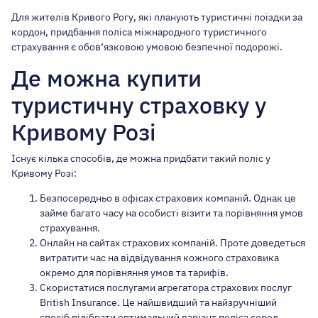
Для жителів Кривого Рогу, які планують туристичні поїздки за
кордон,
придбання поліса міжнародного туристичного
страхування
є обов’язковою умовою безпечної подорожі.
Де можна купити
туристичну страховку у
Кривому Розі
Існує кілька способів, де можна придбати такий поліс у
Кривому Розі:
Безпосередньо в офісах страхових компаній. Однак це
займе багато часу на особисті візити та порівняння умов
страхування.
Онлайн на сайтах страхових компаній. Проте доведеться
витратити час на відвідування кожного страховика
окремо для порівняння умов та тарифів.
Скористатися послугами агрегатора страхових послуг
British Insurance. Це найшвидший та найзручніший
спосіб підібрати оптимальний варіант поліса серед