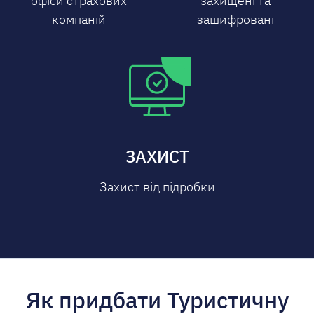
офіси страхових
захищені та
компаній
зашифровані
ЗАХИСТ
Захист від підробки
Як придбати Туристичну