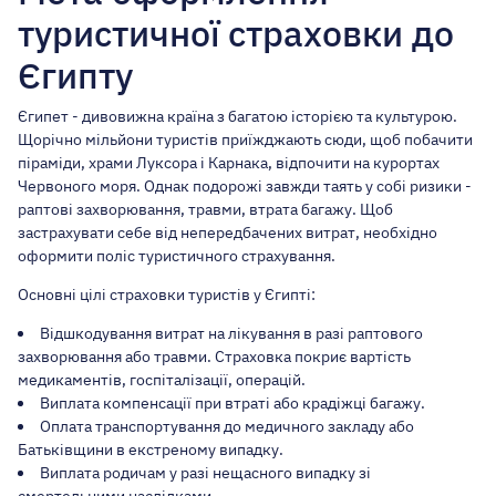
туристичної страховки до
Єгипту
Єгипет - дивовижна країна з багатою історією та культурою.
Щорічно мільйони туристів приїжджають сюди, щоб побачити
піраміди, храми Луксора і Карнака, відпочити на курортах
Червоного моря. Однак подорожі завжди таять у собі ризики -
раптові захворювання, травми, втрата багажу. Щоб
застрахувати себе від непередбачених витрат, необхідно
оформити поліс туристичного страхування.
Основні цілі страховки туристів у Єгипті:
Відшкодування витрат на лікування в разі раптового
захворювання або травми. Страховка покриє вартість
медикаментів, госпіталізації, операцій.
Виплата компенсації при втраті або крадіжці багажу.
Оплата транспортування до медичного закладу або
Батьківщини в екстреному випадку.
Виплата родичам у разі нещасного випадку зі