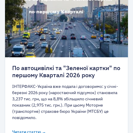
По автоцивілкі та "Зеленої картки" по
першому Кварталі 2026 року
ІНТЕРФАКС-Україна вже подала і договоримо: у січні-
березні 2026 року (наростаючий підсумок) становила
3,237 тис. грн, що на 8,8% збільшило січневий
показник (2,975 тис. грн.). При цьому Моторне
(транспортне) страхове бюро України (МТСБУ) це
повідомило.
Читати статтю →