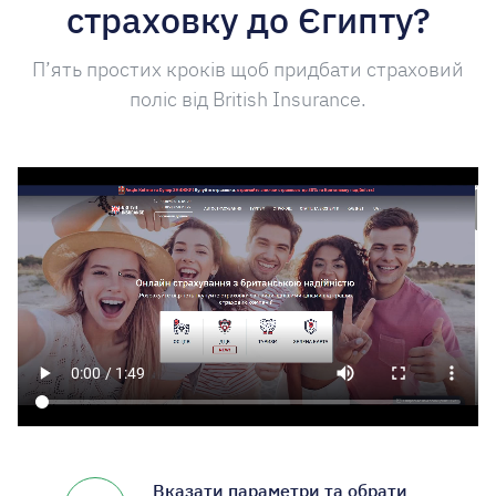
страховку до Єгипту?
П’ять простих кроків щоб придбати страховий
поліс від British Insurance.
Вказати параметри та обрати