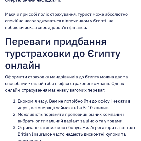
смертельними наслідками.
Маючи при собі поліс страхування, турист може абсолютно
спокійно насолоджуватися відпочинком у Єгипті, не
побоюючись за своє здоров'я і фінанси.
Переваги придбання
турстраховки до Єгипту
онлайн
Оформити страховку мандрівників до Єгипту можна двома
способами - онлайн або в офісі страхової компанії. Однак
онлайн-страхування має низку вагомих переваг:
Економія часу. Вам не потрібно йти до офісу і чекати в
черзі, всі операції займають bu 5-10 хвилин.
Можливість порівняти пропозиції різних компаній і
вибрати оптимальний варіант за ціною та умовами.
Отримання зі знижкою і бонусами. Агрегатори на кшталт
British Insurance часто надають дисконтні купони та
промокоди.