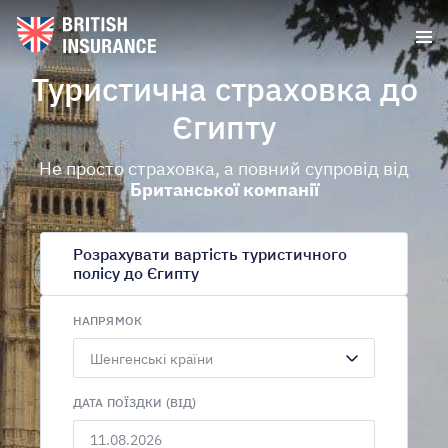
Туристична страховка до
Єгипту
Не просто страховка, а повний супровід від
Британської компанії
Розрахувати вартість туристичного
полісу до Єгипту
НАПРЯМОК
Шенгенські країни
ДАТА ПОЇЗДКИ (ВІД)