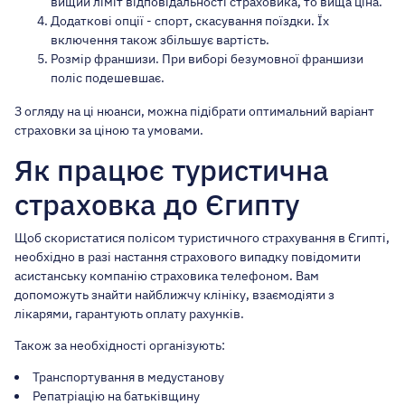
вищий ліміт відповідальності страховика, то вища ціна.
Додаткові опції - спорт, скасування поїздки. Їх
включення також збільшує вартість.
Розмір франшизи. При виборі безумовної франшизи
поліс подешевшає.
З огляду на ці нюанси, можна підібрати оптимальний варіант
страховки за ціною та умовами.
Як працює туристична
страховка до Єгипту
Щоб скористатися полісом туристичного страхування в Єгипті,
необхідно в разі настання страхового випадку повідомити
асистанську компанію страховика телефоном. Вам
допоможуть знайти найближчу клініку, взаємодіяти з
лікарями, гарантують оплату рахунків.
Також за необхідності організують:
Транспортування в медустанову
Репатріацію на батьківщину