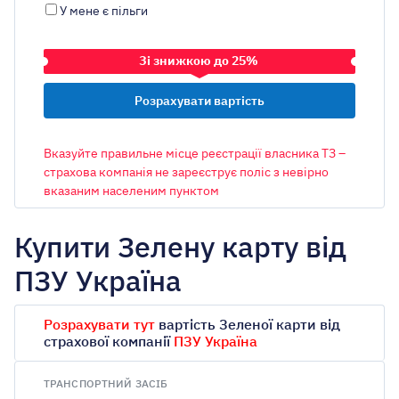
У мене є пільги
Зі знижкою до 25%
ТРАНСПОРТНИЙ ЗАСІБ
Вказуйте правильне місце реєстрації власника ТЗ –
страхова компанія не зареєструє поліс з невірно
вказаним населеним пунктом
ОБ’ЄМ ДВИГУНА
Купити Зелену карту від
ПЗУ Україна
МІСТО РЕЄСТРАЦІЇ ВЛАСНИКА
Київ
Розрахувати тут
вартість Зеленої карти від
страхової компанії
ПЗУ Україна
Авто на єврономерах
ТРАНСПОРТНИЙ ЗАСІБ
Є ліцензія таксі