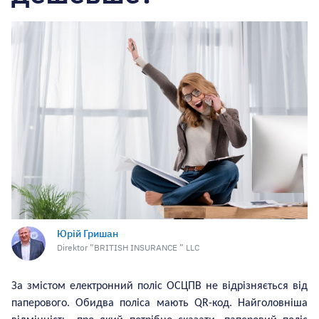
Юрій Гришан
Direktor ”BRITISH INSURANCE ” LLC
За змістом електронний поліс ОС
ЦПВ
не відрізняється від
паперового. Обидва поліса мають QR-код. Найголовніша