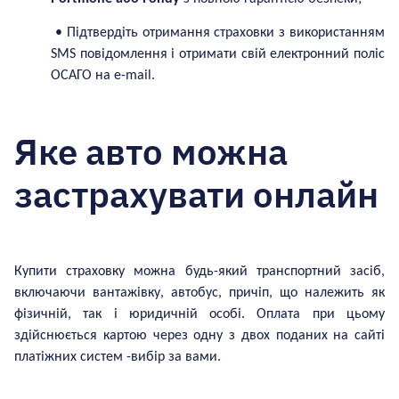
Авто на єврономерах
• Підтвердіть отримання страховки з використанням
Є ліцензія таксі
SMS повідомлення і отримати свій електронний поліс
ОСАГО на e-mail.
У мене є пільги
Зі знижкою до 25%
Яке авто можна
застрахувати онлайн
Купити страховку можна будь-який транспортний засіб,
включаючи вантажівк
у
, автобус, причіп, що належить як
фізичній, так і юридичній особі. Оплата при цьому
здійснюється картою через одну з двох поданих на сайті
платіжних систем -вибір за вами.