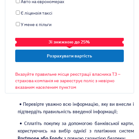
Авто на єврономерах
Є ліцензія таксі
У мене є пільги
Зі знижкою до 25%
ТРАНСПОРТНИЙ ЗАСІБ
Вказуйте правильне місце реєстрації власника ТЗ –
страхова компанія не зареєструє поліс з невірно
вказаним населеним пунктом
ОБ’ЄМ ДВИГУНА
• Перевірте уважно всю інформацію, яку ви внесли і
підтвердіть правильність введеної інформації;
МІСТО РЕЄСТРАЦІЇ ВЛАСНИКА
• Сплатіть покупку за допомогою банківської карти,
користуючись на вибір однієї з платіжних систем
Київ
Portmone або Fondy
з повною гарантією безпеки;