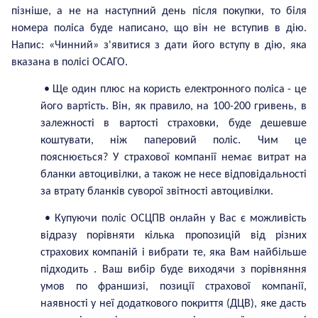
пізніше, а не на наступний день після покупки, то біля
номера поліса буде написано, що він не вступив в дію.
Напис: «Чинний» з'явитися з дати його вступу в дію, яка
вказана в полісі ОСАГО.
• Ще один плюс на користь електронного поліса - це
його вартість. Він, як правило, на 100-200 гривень, в
залежності в вартості страховки, буде дешевше
коштувати, ніж паперовий поліс. Чим це
пояснюється? У страхової компанії немає витрат на
бланки автоцивілки, а також не несе відповідальності
за втрату бланків суворої звітності автоцивілки.
• Купуючи поліс ОС
ЦПВ
онлайн у Вас є можливість
відразу порівняти кілька пропозицій від різних
страхових компаній і вибрати т
e
, як
а
Вам найбільше
підходить . Ваш вибір буде виходячи з порівняння
умов по франшизі, позиції страхової компанії,
наявності у неї додаткового покриття (Д
ЦВ
), яке дасть