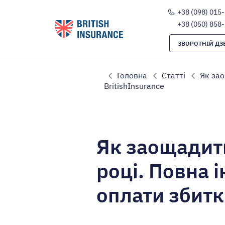
+38 (098) 015
+38 (050) 858
ЗВОРОТНІЙ ДЗ
Головна
Статті
Як зао
BritishInsurance
Як заощадити
році. Повна і
оплати збитк