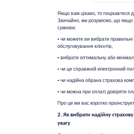
ОБ’ЄМ ДВИГУНА
Якщо вам цікаво, то поцікавтеся д
Звичайно, ми розуміємо, що якщо в
сумніви:
МІСТО РЕЄСТРАЦ
• чи можете ви вибрати правильні
Київ
обслуговування клієнтів,
Авто на євро
• вибрати оптимальну або мінімаль
Є ліцензія так
• чи це справжній електронний пол
У мене є піль
• чи надійна обрана страхова комп
• чи можна при оплаті довіряти п
Про це ми вас коротко проінструк
2. Як вибрати надійну страхо
увагу