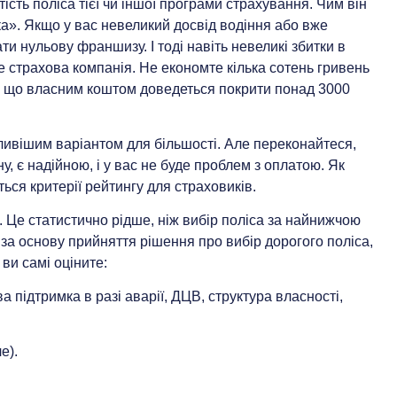
тість поліса тієї чи іншої програми страхування. Чим він
а». Якщо у вас невеликий досвід водіння або вже
ти нульову франшизу. І тоді навіть невеликі збитки в
е страхова компанія. Не економте кілька сотень гривень
го, що власним коштом доведеться покрити понад 3000
ливішим варіантом для більшості. Але переконайтеся,
у, є надійною, і у вас не буде проблем з оплатою. Як
ься критерії рейтингу для страховиків.
. Це статистично рідше, ніж вибір поліса за найнижчою
ь за основу прийняття рішення про вибір дорогого поліса,
 ви самі оціните:
а підтримка в разі аварії, ДЦВ, структура власності,
е).