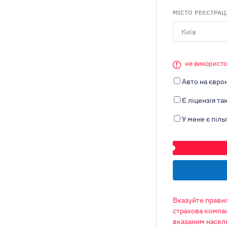
МІСТО РЕЄСТРАЦ
Київ
не використо
Авто на євро
Є ліцензія так
У мене є піль
ТРАНСПОРТНИЙ 
Вказуйте правил
страхова компан
вказаним насел