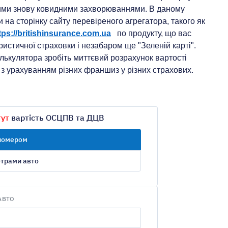
ючими знову ковидними захворюваннями. В даному
 на сторінку сайту перевіреного агрегатора, такого як
tps://britishinsurance.com.ua
по продукту, що вас
ристичної страховки і незабаром ще "Зеленій карті".
ькулятора зробіть миттєвий розрахунок вартості
з урахуванням різних франшиз у різних страхових.
тут
вартість ОСЦПВ та ДЦВ
 номером
етрами авто
АВТО