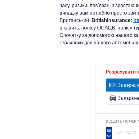
часу, ризики, пов'язані з зроста
випадку вам потрібно просто зайти
Британський
BritishInsurance
:
ht
цікавить: полісу ОСАЦВ, полісу ту
Спочатку за допомогою нашого кал
страховки для вашого автомобіля 
Розрахувати 
За держ.
За парам
ВВЕДІТЬ НОМЕР 