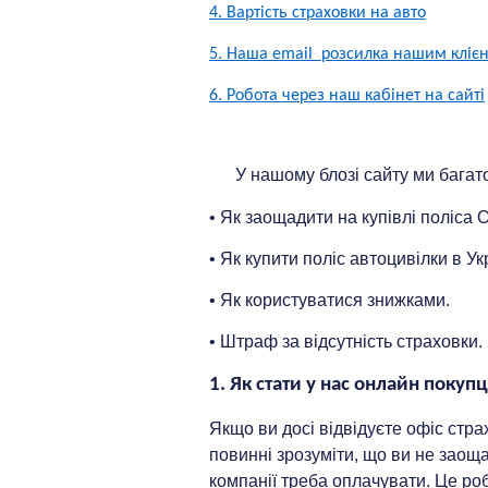
4. Вартість страховки на авто
5. Наша email розсилка нашим кліє
6. Робота через наш кабінет на сайті
У нашому блозі сайту ми багато
• Як заощадити на купівлі поліса О
• Як купити поліс автоцивілки в Ук
• Як користуватися знижками.
• Штраф за відсутність страховки.
1. Як стати у нас онлайн покуп
Якщо ви досі відвідуєте офіс страх
повинні зрозуміти, що ви не заощ
компанії треба оплачувати. Це ро