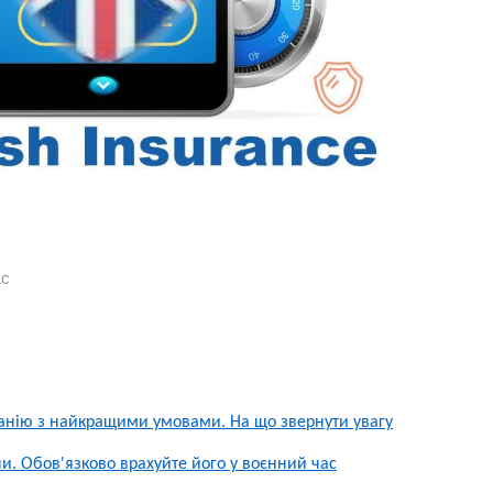
LC
панію з найкращими умовами. На що звернути увагу
ни. Обов'язково врахуйте його у воєнний час