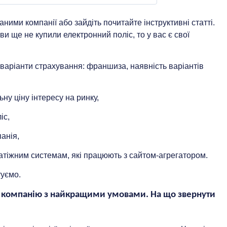
аними компанії або зайдіть почитайте інструктивні статті.
и ще не купили електронний поліс, то у вас є свої
ІЇ ВЛАСНИКА
 варіанти страхування: франшиза, наявність варіантів
номерах
ну ціну інтересу на ринку,
сі
іс,
ги
анія,
Зі знижкою до 25%
латіжним системам, які працюють з сайтом-агрегатором.
туємо.
ву компанію з найкращими умовами. На що звернути