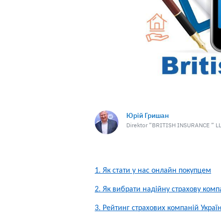
Юрій Гришан
Direktor ”BRITISH INSURANCE ” L
1. Як стати у нас онлайн покупцем
2. Як вибрати надійну страхову ком
3. Рейтинг страхових компаній Украї