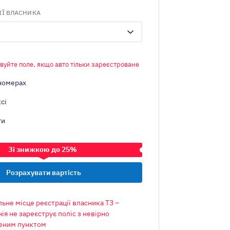
ІЇ ВЛАСНИКА
вуйте поле, якщо авто тільки зареєстроване
номерах
сі
ги
Зі знижкою до 25%
ЗАСІБ
ьне місце реєстрації власника ТЗ –
ія не зареєструє поліс з невірно
еним пунктом