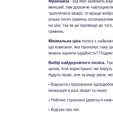
Франшиза
- від якої залежить вар
менший, тим дорожче «автоцивілк
траплялися аварії, то краще вибра
кілька тисяч гривень оплачуватим
на ціні, так як це призведе до то
гривень.
Мінімальна ціна
полісу є найваж
що компанія, яка пропонує таку цін
можна оцінити надійність? Подивіт
Вибір найдорожчого поліса.
Так
ціною. Але користувачі, які берут
будуть праві, але за ряду умов, які
• Варіанти страхування (цілодобов
евакуація в разі аварії та інше).
• Рейтинг страхової (дивіться нижч
• Відгуки про неї.