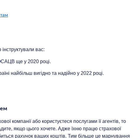
нтам
 інструктували вас:
САЦВ ще ​​у 2020 році.
раїні найбільш вигідно та надійно у 2022 році.
цем
ової компанії або користуєтеся послугами її агентів, то
адите, якщо цього хочете. Адже їхню працю страхової
биться рахунок ваших коштів. Тим більше це марнування