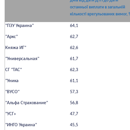
днів від дати ДТП до дати
останньої виплати в загальній
кількості врегульованих вимог, 
"ПЗУ Украина"
64,1
"Аркс"
62,7
Княжа ИГ"
62,6
"Универсальная"
61,7
СГ
"ТАС"
62,3
"Уника
61,1
"ВУСО"
57,3
"Альфа Страхование"
56,8
"УСГ
»
47,7
"ИНГО Украина"
45,5