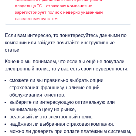
владельца ТС – страховая компания не
зарегистрирует полис с неверно указанным
населенным пунктом
ОБЪЕМ ДВИГАТЕЛЯ
Если вам интересно, то поинтересуйтесь данными по
компании или зайдите почитайте инструктивные
ГОРОД РЕГИСТРАЦИИ ВЛАДЕЛЬЦА
статьи.
Киев
Конечно мы понимаем, что если вы ещё не покупали
электронный полис, то у вас есть свои неуверенности:
Авто на еврономерах
сможете ли вы правильно выбрать опции
Есть лицензия такси
страхования: франшизу, наличие опций
Имею льготы
обслуживания клиентов,
выберите ли интересующую оптимальную или
Со скидкой до 25%
минимальную цену на рынке,
реальный ли это электронный полис,
надёжная ли выбранная страховая компания,
можно ли доверять при оплате платёжным системам,