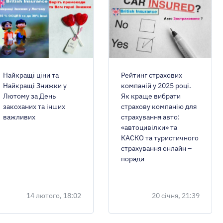
Найкращі ціни та
Рейтинг страхових
Найкращі Знижки у
компаній у 2025 році.
Лютому за День
Як краще вибрати
закоханих та інших
страхову компанію для
важливих
страхування авто:
«автоцивілки» та
КАСКО та туристичного
страхування онлайн –
поради
14 лютого, 18:02
20 січня, 21:39