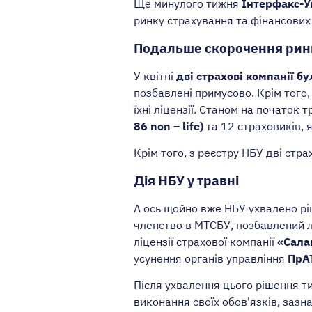
Ще минулого тижня
Інтерфакс-У
ринку страхування та фінансових 
Подальше скорочення ринку
У квітні
дві страхові компанії б
позбавлені примусово. Крім того
їхні ліцензії. Станом на початок 
86 non – life)
та 12 страховиків, я
Крім того, з реєстру НБУ дві страх
Дія НБУ у травні
А ось щойно вже НБУ ухвалено ріш
членство в МТСБУ, позбавлений л
ліцензії страхової компанії
«Сала
усунення органів управління
ПрА
Після ухвалення цього рішення т
виконання своїх обов'язків, зазн