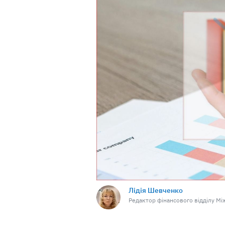
Лідія Шевченко
Редактор фінансового відділу Між