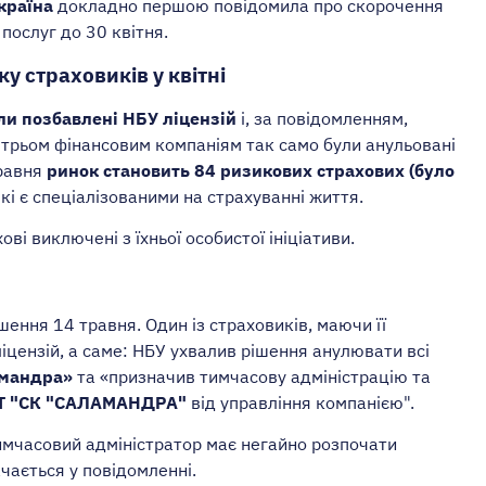
країна
докладно першою повідомила про скорочення
послуг до 30 квітня.
 страховиків у квітні
ули позбавлені НБУ ліцензій
і, за повідомленням,
, трьом фінансовим компаніям так само були анульовані
травня
ринок становить 84 ризикових страхових (було
кі є спеціалізованими на страхуванні життя.
ові виключені з їхньої особистої ініціативи.
ення 14 травня. Один із страховиків, маючи її
іцензій, а саме: НБУ ухвалив рішення анулювати всі
мандра»
та «призначив тимчасову адміністрацію та
Т "СК "САЛАМАНДРА"
від управління компанією".
имчасовий адміністратор має негайно розпочати
ачається у повідомленні.