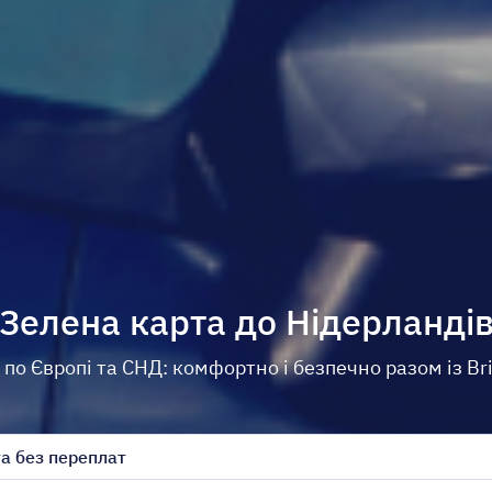
Зелена карта до Нідерланді
о Європі та СНД: комфортно і безпечно разом із Bri
а без переплат