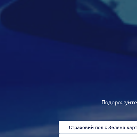
Подорожуйте п
Страховий поліс Зелена карт