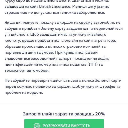
курсу євро до національної валюти. Дізнатися її можна,
зайшовши на сайт British Insurance. Різниця цін у різних
страховиків не допускається і знижка забороняється.
Якщо ви плануєте поїздку за кордон на своєму автомобілі, не
забудьте придбати Зелену карту заздалегідь та переконайтеся
у її дійсності. Щоб заощадити час та уникнути зайвого
клопоту, краще придбати поліс онлайн на сайті агрегатора,
обравши пропозицію з кількох страхових компаній та
порівнявши ціни та умови. При купівлі поліса вам
знадобляться закордонний паспорт, посвідчення водія,
ідентифікаційний номер платника податків (ІПН) та
техпаспорт автомобіля.
Не забувайте перевіряти дійсність свого поліса Зеленої карти
перед кожною поїздкою за кордон, щоб уникнути штрафів та
проблем на кордоні.
Замов онлайн зараз та заощадь 20%
РОЗРАХУВАТИ ВАРТІСТЬ