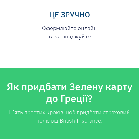
ЦЕ ЗРУЧНО
Оформлюйте онлайн
та заощаджуйте
Як придбати Зелену карту
до Греції?
П’ять простих кроків щоб придбати страховий
поліс від British Insurance.