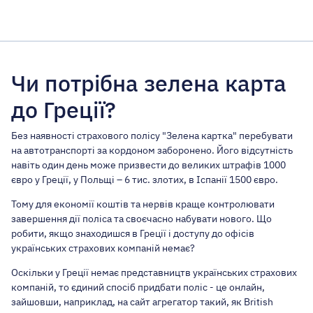
Чи потрібна зелена карта
до Греції?
Без наявності страхового полісу "Зелена картка" перебувати
на автотранспорті за кордоном заборонено. Його відсутність
навіть один день може призвести до великих штрафів 1000
євро у Греції, у Польщі – 6 тис. злотих, в Іспанії 1500 євро.
Тому для економії коштів та нервів краще контролювати
завершення дії поліса та своєчасно набувати нового. Що
робити, якщо знаходишся в Греції і доступу до офісів
українських страхових компаній немає?
Оскільки у Греції немає представництв українських страхових
компаній, то єдиний спосіб придбати поліс - це онлайн,
зайшовши, наприклад, на сайт агрегатор такий, як British