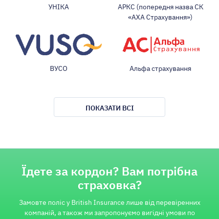
УНІКА
АРКС (попередня назва СК
«АХА Страхування»)
ВУСО
Альфа страхування
ПОКАЗАТИ ВСІ
Їдете за кордон? Вам потрібна
страховка?
Замовте поліс у British Insurance лише від перевіренних
компаній, а також ми запропонуємо вигідні умови по