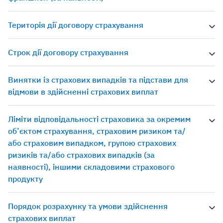
Територія дії договору страхування
Строк дії договору страхування
Винятки із страхових випадків та підстави для
відмови в здійсненні страхових виплат
Ліміти відповідальності страховика за окремим
об’єктом страхування, страховим ризиком та/
або страховим випадком, групою страхових
ризиків та/або страхових випадків (за
наявності), іншими складовими страхового
продукту
Порядок розрахунку та умови здійснення
страхових виплат