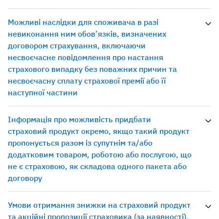
Можливі наслідки для споживача в разі
невиконання ним обов’язків, визначених
договором страхування, включаючи
несвоєчасне повідомлення про настання
страхового випадку без поважних причин та
несвоєчасну сплату страхової премії або її
наступної частини
Інформація про можливість придбати
страховий продукт окремо, якщо такий продукт
пропонується разом із супутнім та/або
додатковим товаром, роботою або послугою, що
не є страховою, як складова одного пакета або
договору
Умови отримання знижки на страховий продукт
та акційні пропозиції страховика (за наявності),