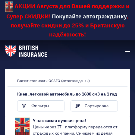
АКЦИИ Августа для Вашей поддержки и
Супер СКИДКИ!
Покупайте автогражданку
,
получайте скидки до 25% и Британскую
надёжность!
Расчет стоимости ОСАГО (автогражданки)
Киев, легковой автомобиль до 1600 см3 на 1 год
Фильтры
Сортировка
У нас самая лучшая цена!
Цены через IT - платформу передаются от
страховых компаний. Снижаем их делая