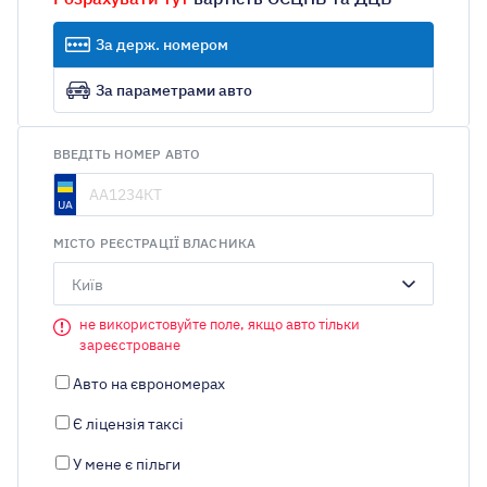
За держ. номером
За параметрами авто
ВВЕДІТЬ НОМЕР АВТО
МІСТО РЕЄСТРАЦІЇ ВЛАСНИКА
Київ
не використовуйте поле, якщо авто тільки
зареєстроване
Авто на єврономерах
Є ліцензія таксі
У мене є пільги