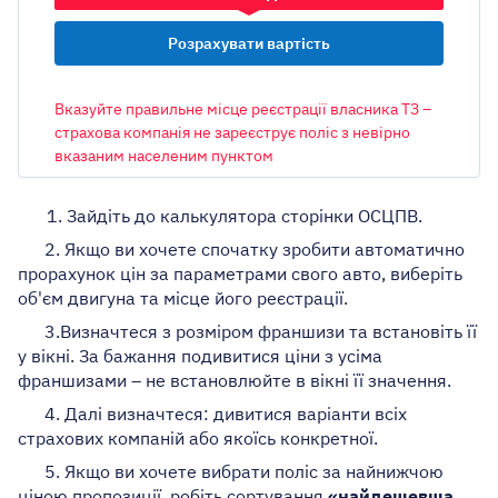
ТРАНСПОРТНИЙ ЗАСІБ
Вказуйте правильне місце реєстрації власника ТЗ –
страхова компанія не зареєструє поліс з невірно
вказаним населеним пунктом
ОБ’ЄМ ДВИГУНА
1. Зайдіть до калькулятора сторінки ОСЦПВ.
2. Якщо ви хочете спочатку зробити автоматично
прорахунок цін за параметрами свого авто, виберіть
МІСТО РЕЄСТРАЦІЇ ВЛАСНИКА
об'єм двигуна та місце його реєстрації.
Київ
3.Визначтеся з розміром франшизи та встановіть її
у вікні. За бажання подивитися ціни з усіма
Авто на єврономерах
франшизами – не встановлюйте в вікні її значення.
Є ліцензія таксі
4. Далі визначтеся: дивитися варіанти всіх
страхових компаній або якоїсь конкретної.
У мене є пільги
5. Якщо ви хочете вибрати поліс за найнижчою
ціною пропозиції, робіть сортування
Зі знижкою до 25%
«найдешевша