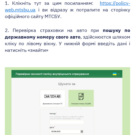
1. Клікніть тут за цим посиланням:
https://policy-
web.mtsbu.ua
і ви відразу ж потрапите на сторінку
офіційного сайту МТСБУ.
2.
Перевірка страховки на авто п
ри
пошуку по
державному номеру свого авто
,
здійснюєтся шляхом
клік
у
по лівому вікн
у
. У нижній формі введіть дані і
натисніть «знайти»