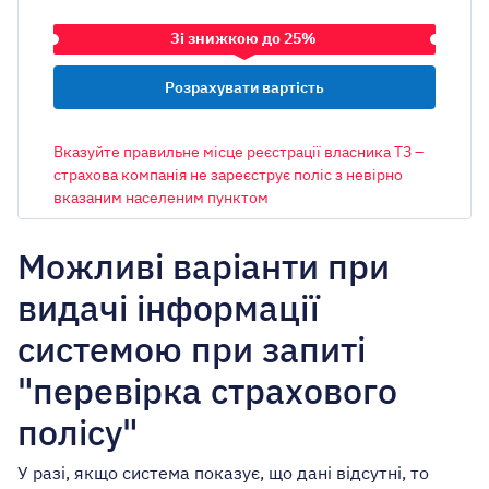
Зі знижкою до 25%
ТРАНСПОРТНИЙ ЗАСІБ
Вказуйте правильне місце реєстрації власника ТЗ –
страхова компанія не зареєструє поліс з невірно
вказаним населеним пунктом
ОБ’ЄМ ДВИГУНА
Можливі варіанти при
видачі інформації
МІСТО РЕЄСТРАЦІЇ ВЛАСНИКА
системою при запиті
Київ
"перевірка страхового
Авто на єврономерах
полісу"
Є ліцензія таксі
У разі, якщо система показує, що дані відсутні, то
У мене є пільги