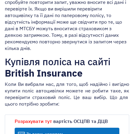
спробуйте повторити запит, уважно вносите всі дані і
перевірте їх. Якщо ви вир
ішили
перевір
и
т
и
Зі знижкою до 25%
автоцивілку
та її дані
по паперовому полісу, то
відсутність інформації може ще свідчити про те, що
дані в МТСБУ можуть вноситися страховиком з
деякою затримкою. Тому, в разі відсутності даних
рекомендуємо повторно звернутися із запитом через
кілька днів.
Купівля поліса на сайті
British Insurance
Коли Ви вибрали нас, для того, щоб надійно і вигідно
купити поліс автоцивілки можете не робити
таке,
як
перевірити
страховий поліс
.
Це ваш вибір. Що для
цього потрібно зробити
:
Розрахувати тут
вартість ОСЦПВ та ДЦВ
За держ. номером