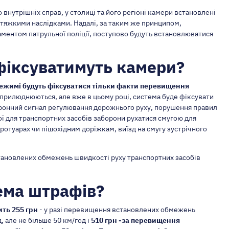
 внутрішніх справ, у столиці та його регіоні камери встановлені
 тяжкими наслідками. Надалі, за таким же принципом,
ментом патрульної поліції, поступово будуть встановлюватися
фіксуватимуть камери?
режимі будуть фіксуватися тільки факти перевищення
оприлюднюються, але вже в цьому році, система буде фіксувати
оронний сигнал регулювання дорожнього руху, порушення правил
ої для транспортних засобів заборони рухатися смугою для
ротуарах чи пішохідним доріжкам, виїзд на смугу зустрічного
ановлених обмежень швидкості руху транспортних засобів
ема штрафів?
ить 255 грн
- у разі перевищення встановлених обмежень
д, але не більше 50 км/год і
510 грн -за перевищення