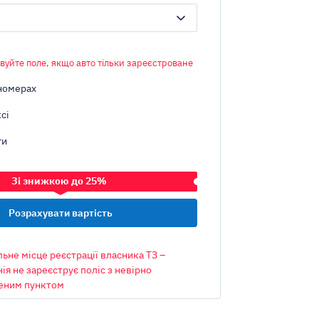
вуйте поле, якщо авто тільки зареєстроване
номерах
сі
ги
Зі знижкою до 25%
ЗАСІБ
ьне місце реєстрації власника ТЗ –
ія не зареєструє поліс з невірно
еним пунктом