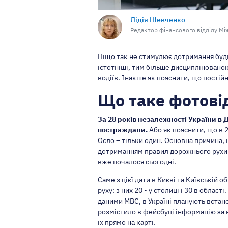
Лідія Шевченко
Редактор фінансового відділу Між
Ніщо так не стимулює дотримання буд
істотніші, тим більше дисципліновано
водіїв. Інакше як пояснити, що постійн
Що таке фотові
За 28 років незалежності України в Д
постраждали.
Або як пояснити, що в 2
Осло – тільки один. Основна причина, 
дотриманням правил дорожнього рухи і
вже почалося сьогодні.
Саме з цієї дати в Києві та Київській
руху: з них 20 - у столиці і 30 в облас
даними МВС, в Україні планують вста
розмістило в фейсбуці інформацію за в
їх прямо на карті.