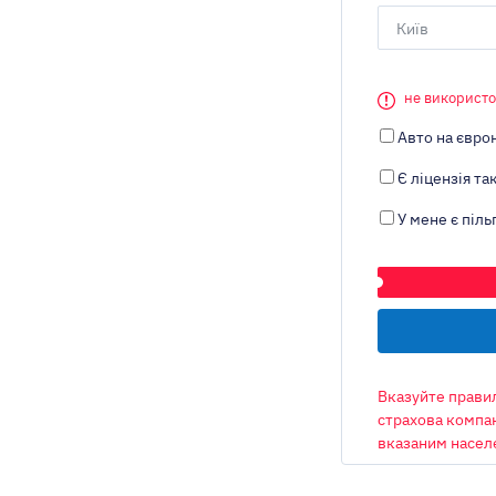
Київ
не використо
Авто на євро
Є ліцензія так
У мене є піль
ТРАНСПОРТНИЙ 
Вказуйте правил
страхова компан
вказаним насел
ОБ’ЄМ ДВИГУНА