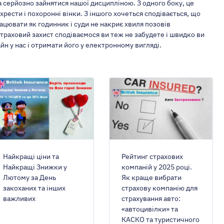
а серйозно зайнятися нашої дисципліною. З одного боку, це
хрести і похоронні вінки. З іншого хочеться сподівається, що
ацювати як годинник і суди не накриє хвиля позовів
ІЇ ВЛАСНИКА
страховий захист сподіваємося ви теж не забудете і швидко ви
 у нас і отримати його у електронному вигляді.
номерах
сі
ги
Зі знижкою до 25%
Найкращі ціни та
Рейтинг страхових
Найкращі Знижки у
компаній у 2025 році.
Лютому за День
Як краще вибрати
закоханих та інших
страхову компанію для
важливих
страхування авто:
«автоцивілки» та
КАСКО та туристичного