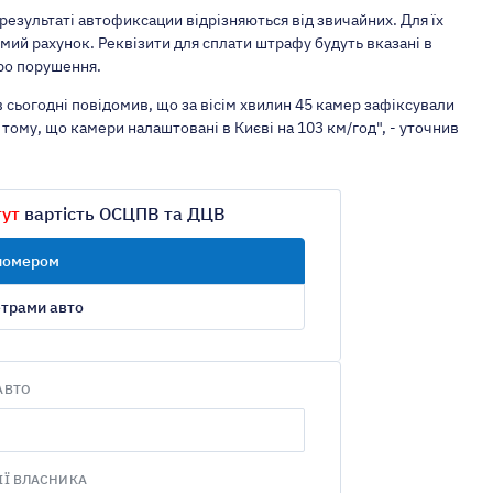
результаті автофиксации відрізняються від звичайних. Для їх
ий рахунок. Реквізити для сплати штрафу будуть вказані в
ро порушення.
 сьогодні повідомив, що за вісім хвилин 45 камер зафіксували
тому, що камери налаштовані в Києві на 103 км/год", - уточнив
тут
вартість ОСЦПВ та ДЦВ
 номером
етрами авто
АВТО
ІЇ ВЛАСНИКА