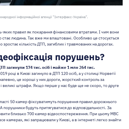
народної інформаційної агенції ”Інтерфакс-Україна”.
ь-яких правил як покарання фінансовими втратами. І чим вони
ю стає людина. Так вже ми влаштовані. Особливо це стосується
о зростає кількість ДТП, загиблих і травмованих на дорогах.
деофіксація порушень?
ТП загинули 174 тис. осіб і майже 1 млн 264 тис.
019 році в Києві загинуло в ДТП 120 осіб, а у столиці Норвегії
напевно, це хороші у них дороги, жорсткий контроль за
 великі штрафи. Якщо перше у нас буде ще не скоро, то друге
 області 50 камер фіксуватимуть порушення правил дорожнього
ті. А порушники будуть притягуватися до відповідальності. За
новити близько 700 камер відеоспостереження. При цьому МВС
се камерах, які запрацювали у Києві, а в інтернеті легко знайти