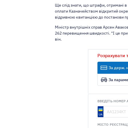
Ще слід знати, що штрафи, отримані в 
оплати Казначейством відкритий окрем
відривною квитанцією до постанови п
Міністр внутрішніх справ Арсен Аваков
262 перевищення швидкості. "І це при 
він.
Розрахувати 
За держ.
За парам
ВВЕДІТЬ НОМЕР 
МІСТО РЕЄСТРАЦ