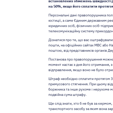
встановлених обмежень швидкості ру
на 50%, якщо його сплатити протяго
Персональні дані правопорушника полі
юстиції, а саме Єдиним державним ре
юридичних осіб, фізичних осіб-підпри
телекомунікаційну систему прикордон
Дізнатися про те, що вас оштрафувал
пошти, на офіційних сайтах МВС або Н
поштою, від представників органів Де
Постанова про правопорушення можна о
момент настає з дня його отримання, з
відправлення, якщо воно не було отри
Штраф необхідно сплатити протягом 30
примусового стягнення. При цьому від
боржника та інше рухоме і нерухоме м
подвійна сума штрафу.
Ще слід знати, хто б не був за кермо
транспортного засобу за яким вона зар