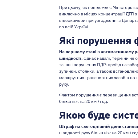
При цьому, як повідомляє Міністерство
виключно в місцях концентрації ДТП з
відеокамери при узгодженні з Департа
по всій Україні.
Які порушення 
На першому етапі в автоматичному 
швидкості.
Однак надалі, терміни не 
та інші порушення ПДР: проїзд на заб
зупинки, стоянки, а також встановлен
маршрутних транспортних засобів по т
руху.
Фактом порушення є перевищення вст
більш ніж на 20 км / год.
Якою буде сист
Штраф на сьогоднішній день станов
швидкості руху більш ніж на 20 км / го