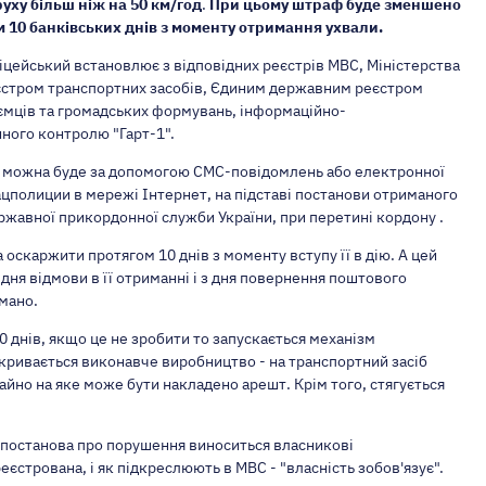
ху більш ніж на 50 км/год
.
При цьому штраф буде зменшено
м 10 банківських днів з моменту отримання ухвали.
цейський встановлює з відповідних реєстрів МВС, Міністерства
єстром транспортних засобів, Єдиним державним реєстром
ємців та громадських формувань, інформаційно-
ного контролю "Гарт-1".
и можна буде за допомогою СМС-повідомлень або електронної
ацполиции в мережі Інтернет, на підставі постанови отриманого
ржавної прикордонної служби України, при перетині кордону .
скаржити протягом 10 днів з моменту вступу її в дію. А цей
 дня відмови в її отриманні і з дня повернення поштового
мано.
 днів, якщо це не зробити то запускається механізм
кривається виконавче виробництво - на транспортний засіб
айно на яке може бути накладено арешт. Крім того, стягується
м, постанова про порушення виноситься власникові
еєстрована, і як підкреслюють в МВС - "власність зобов'язує".