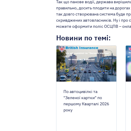
Так що панове водії, держава вирішил
правильно, досить плодити на дорогах 
так довго створювана система буде пр
МІСТО РЕЄСТРАЦ
скривджених автовласників. Ну і про 
можете оформити поліс ОСЦПВ – онлайн
Київ
Новини по темі:
Авто на євро
Є ліцензія так
У мене є піль
По автоцивілкі та
"Зеленої картки" по
першому Кварталі 2026
року