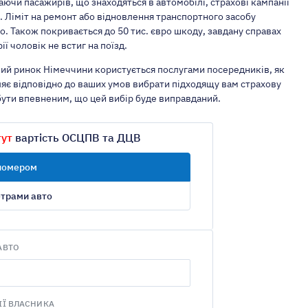
ючи пасажирів, що знаходяться в автомобілі, страхові кампанії
о. Ліміт на ремонт або відновлення транспортного засобу
о. Також покривається до 50 тис. євро шкоду, завдану справах
ії чоловік не встиг на поїзд.
ний ринок Німеччини користується послугами посередників, як
оляє відповідно до ваших умов вибрати підходящу вам страхову
 бути впевненим, що цей вибір буде виправданий.
тут
вартість ОСЦПВ та ДЦВ
 номером
етрами авто
АВТО
ІЇ ВЛАСНИКА