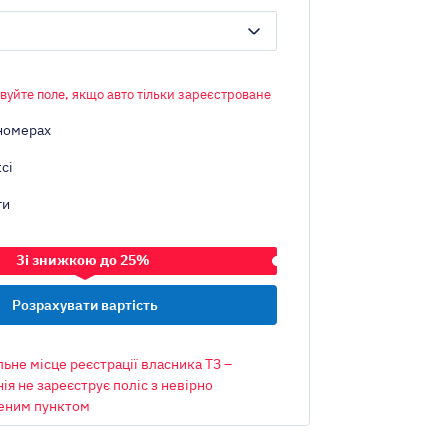
вуйте поле, якщо авто тільки зареєстроване
номерах
сі
ги
Зі знижкою до 25%
ЗАСІБ
ьне місце реєстрації власника ТЗ –
ія не зареєструє поліс з невірно
еним пунктом