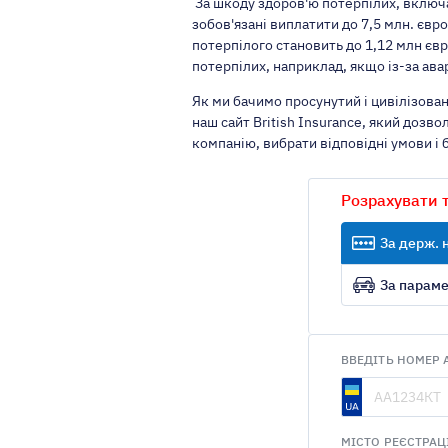
За шкоду здоров'ю потерпілих, включа
зобов'язані виплатити до 7,5 млн. євр
потерпілого становить до 1,12 млн євр
потерпілих, наприклад, якщо із-за авар
Як ми бачимо просунутий і цивілізова
наш сайт British Insurance, який дозв
компанію, вибрати відповідні умови і
Розрахувати 
За держ.
За парам
ВВЕДІТЬ НОМЕР 
МІСТО РЕЄСТРАЦ