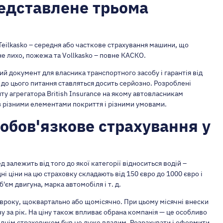
едставлене трьома
Teilkasko – середня або часткове страхування машини, що
не лихо, пожежа та Vollkasko – повне КАСКО.
ий документ для власника транспортного засобу і гарантія від
 до цього питання ставляться досить серйозно. Розроблені
ту агрегатора British Insurance на якому автовласникам
 з різними елементами покриття і різними умовами.
обов'язкове страхування у
залежить від того до якої категорії відноситься водій –
і ціни на цю страховку складають від 150 євро до 1000 євро і
'єм двигуна, марка автомобіля і т. д.
півроку, щоквартально або щомісячно. При цьому місячні внески
у за рік. На ціну також впливає обрана компанія — це особливо
еднім страховиком був не дуже вдалим. Розрахувати і оформити