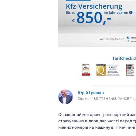
Юрій Гришан
Direktor ”BRITISH INSURANCE ” L
Оснащений мотором транспортний засі
страхуванню відповідальності перед т
ніяких номерів на машину в Німеччин