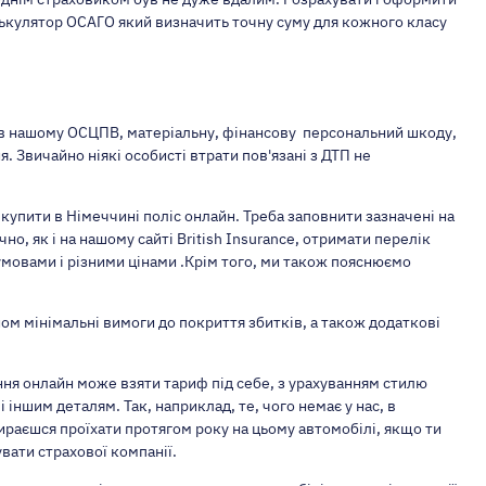
ькулятор ОСАГО який визначить точну суму для кожного класу
і в нашому ОСЦПВ, матеріальну, фінансову персональний шкоду,
я. Звичайно ніякі особисті втрати пов'язані з ДТП не
купити в Німеччині поліс онлайн. Треба заповнити зазначені на
чно, як і на нашому сайті British Insurance, отримати перелік
умовами і різними цінами .Крім того, ми також пояснюємо
ом мінімальні вимоги до покриття збитків, а також додаткові
ння онлайн може взяти тариф під себе, з урахуванням стилю
і іншим деталям. Так, наприклад, те, чого немає у нас, в
ираєшся проїхати протягом року на цьому автомобілі, якщо ти
вати страхової компанії.