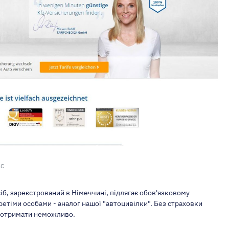
LC
б, зареєстрований в Німеччині, підлягає обов'язковому
ретіми особами - аналог нашої "автоцивілки". Без страховки
і отримати неможливо.