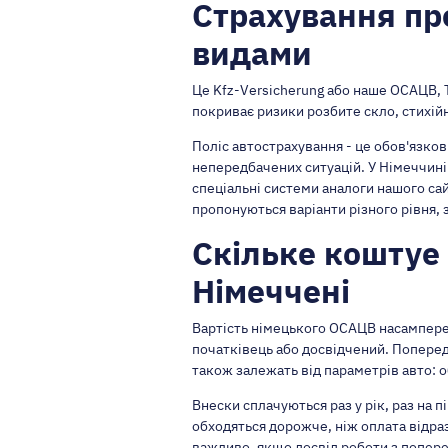
Страхування пр
видами
Це Kfz-Versicherung або наше ОСАЦВ, 
покриває ризики розбите скло, стихій
Поліс автострахування - це обов'язков
непередбачених ситуацій. У Німеччині
спеціальні системи аналоги нашого сай
пропонуються варіанти різного рівня,
Скільке коштуе 
Німеччені
Вартість німецького ОСАЦВ насамперед 
початківець або досвідчений. Попередн
також залежать від параметрів авто: об
Внески сплачуються раз у рік, раз на 
обходяться дорожче, ніж оплата відраз
важливо, якщо досвід роботи з попер