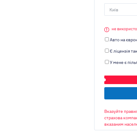
Київ
не використо
Авто на євро
Є ліцензія так
У мене є піль
ТРАНСПОРТНИЙ 
Вказуйте правил
страхова компан
вказаним насел
ОБ’ЄМ ДВИГУНА