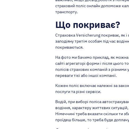
страховий поліс онлайн допоможе кал
транспорту.
Що покриває?
Страховка Versicherung покриває, як 
заподіяну третім особам під час водінн
покриваються.
На фото ми бачимо приклад, як можна 
сайті агрегаторі форми і після цього то
полісів страхових компаній з різними 
переваги тієї або іншої компанії.
Кожен поліс включає належні за закон
послуги та різні сервіси.
Водій, при виборі поліса автострахува
водіння, характеру життєвих ситуацій, 
Німеччині треба вказати скільки ти зб
проїдеш більше, то треба буде доплачу