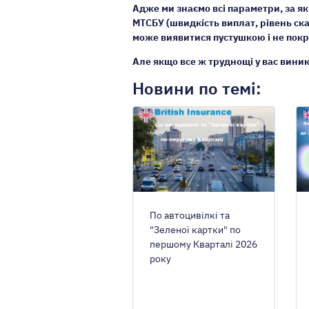
Адже ми знаємо всі параметри, за як
МТСБУ (швидкість виплат, рівень скарг
може виявитися пустушкою і не покр
МІСТО РЕЄСТРАЦ
Але якщо все ж труднощі у вас вини
Київ
Новини по темі:
Авто на євро
Є ліцензія так
У мене є піль
По автоцивілкі та
"Зеленої картки" по
першому Кварталі 2026
року