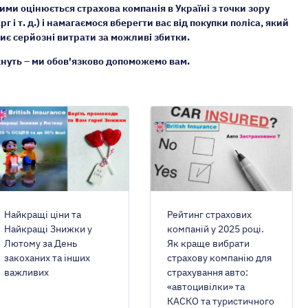
ими оцінюється страхова компанія в Україні з точки зору
 і т. д.) і намагаємося вберегти вас від покупки поліса, який
иє серйозні витрати за можливі збитки.
ІЇ ВЛАСНИКА
кнуть – ми обов'язково допоможемо вам.
номерах
сі
ги
Зі знижкою до 25%
Найкращі ціни та
Рейтинг страхових
Найкращі Знижки у
компаній у 2025 році.
Лютому за День
Як краще вибрати
закоханих та інших
страхову компанію для
важливих
страхування авто:
«автоцивілки» та
КАСКО та туристичного