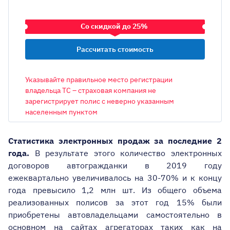
Со скидкой до 25%
ТРАНСПОРТНОЕ СРЕДСТВО
Указывайте правильное место регистрации
владельца ТС – страховая компания не
зарегистрирует полис с неверно указанным
населенным пунктом
ОБЪЕМ ДВИГАТЕЛЯ
Статистика электронных продаж за последние 2
года.
В результате этого количество электронных
ГОРОД РЕГИСТРАЦИИ ВЛАДЕЛЬЦА
договоров автогражданки в 2019 году
Киев
ежеквартально увеличивалось на 30-70% и к концу
года превысило 1,2 млн шт. Из общего объема
Авто на еврономерах
реализованных полисов за этот год 15% были
приобретены автовладельцами самостоятельно в
Есть лицензия такси
основном на сайтах агрегаторах таких как на