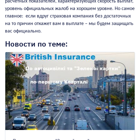
расчётных показателей, характеризующих скорость выплат,
Киев
уровень официальных жалоб на хорошем уровне. Но самое
главное
:
если вдруг страховая компания без достаточных
Авто на еврономерах
на то причин откажет вам в выплате – мы будем защищать
вас официально.
Есть лицензия такси
Новости по теме:
Имею льготы
Со скидкой до 25%