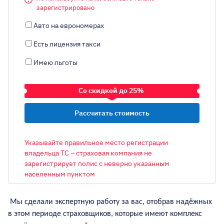
зарегистрировано
Авто на еврономерах
Есть лицензия такси
Имею льготы
Со скидкой до 25%
ТРАНСПОРТНОЕ СРЕДСТВО
Указывайте правильное место регистрации
владельца ТС – страховая компания не
зарегистрирует полис с неверно указанным
населенным пунктом
ОБЪЕМ ДВИГАТЕЛЯ
Мы сделали экспертную работу за вас
,
отобрав надёжных
в этом периоде страховщиков, которые имеют комплекс
ГОРОД РЕГИСТРАЦИИ ВЛАДЕЛЬЦА