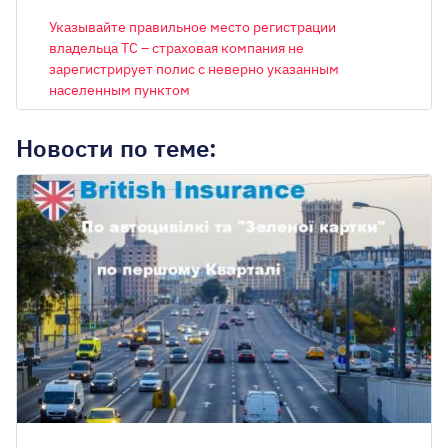
ТРАНСПОРТНОЕ СРЕДСТВО
Указывайте правильное место регистрации
владельца ТС – страховая компания не
зарегистрирует полис с неверно указанным
населенным пунктом
ОБЪЕМ ДВИГАТЕЛЯ
Новости по теме:
ГОРОД РЕГИСТРАЦИИ ВЛАДЕЛЬЦА
Киев
Авто на еврономерах
Есть лицензия такси
Имею льготы
Со скидкой до 25%