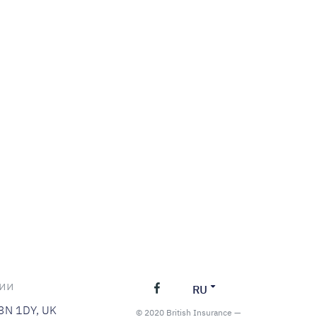
нии
RU
C3N 1DY, UK
© 2020 British Insurance —