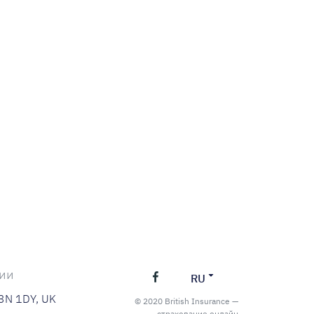
нии
RU
C3N 1DY, UK
© 2020 British Insurance —
страхование онлайн