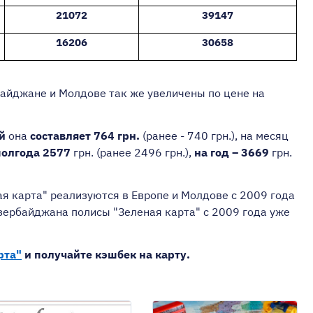
21072
39147
16206
30658
айджане и Молдове так же увеличены по цене на
й
она
составляет 764 грн.
(ранее - 740 грн.), на месяц
полгода 2577
грн. (ранее 2496 грн.),
на год – 3669
грн.
я карта" реализуются в
Европе и Молдове с 2009 года
Азербайджана полисы "Зеленая карта" с 2009 года уже
рта"
и получайте кэшбек на карту.