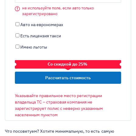
не используйте поле, если авто только
зарегистрировано
Авто на еврономерах
Есть лицензия такси
Имею льготы
Со скидкой до 25%
ТРАНСПОРТНОЕ СРЕДСТВО
Указывайте правильное место регистрации
владельца ТС – страховая компания не
зарегистрирует полис с неверно указанным
населенным пунктом
ОБЪЕМ ДВИГАТЕЛЯ
Что посоветуем? Хотите минимальную, то есть самую