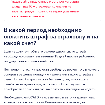
Указывайте правильное место регистрации
владельца ТС – страховая компания не
зарегистрирует полис с неверно указанным
населенным пунктом
ОБЪЕМ ДВИГАТЕЛЯ
В какой период необходимо
оплатить штраф за страховку и на
ГОРОД РЕГИСТРАЦИИ ВЛАДЕЛЬЦА
какой счет?
Киев
Если не хотите чтобы его размер удвоился, то штраф
Авто на еврономерах
необходимо оплатить в течение 15 дней на счет районного
государственного казначейства.
Есть лицензия такси
Нет, конечно, если у вас есть свободное время, то вы можете
Имею льготы
оспорить решение полиции о наложении такого штрафа в
суде. Но такой штраф может быть не один, и посещать
Со скидкой до 25%
судебные заседания придется часто. Поэтому лучше
приобрести полис и штраф не платить и по судам не ходить.
Необходимо ли ОСАГО на новые авто и авто на транзитных
номерах и с какого срока? Водителям новых авто, на