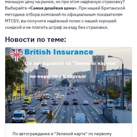
меньшую цену на рынке, но при этом надёжную страховку?
ГОРОД РЕГИСТРАЦИИ ВЛАДЕЛЬЦА
Выбирайте «
Самая дешёвая цена
». При нашей Британской
методике отбора компаний по официальным показателям
Киев
МТСБУ, вы получите надёжный полис с нашей хорошей
скидкой и не платить штраф за езду без страховки.
Авто на еврономерах
Новости по теме:
Есть лицензия такси
Имею льготы
Со скидкой до 25%
По автогражданке и "Зеленой карте" по первому