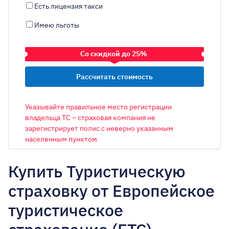
Есть лицензия такси
Имею льготы
Со скидкой до 25%
ТРАНСПОРТНОЕ СРЕДСТВО
Указывайте правильное место регистрации
владельца ТС – страховая компания не
зарегистрирует полис с неверно указанным
населенным пунктом
ОБЪЕМ ДВИГАТЕЛЯ
Купить Туристическую
ГОРОД РЕГИСТРАЦИИ ВЛАДЕЛЬЦА
страховку от Европейское
Киев
туристическое
Авто на еврономерах