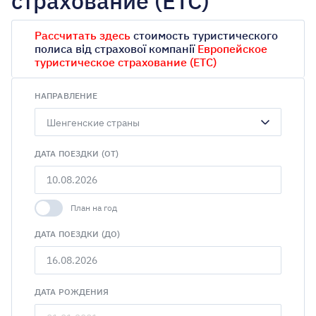
страхование (ЕТС)
Есть лицензия такси
Рассчитать здесь
стоимость туристического
полиса від страхової компанії
Имею льготы
Европейское
туристическое страхование (ЕТС)
Со скидкой до 25%
НАПРАВЛЕНИЕ
Шенгенские страны
ДАТА ПОЕЗДКИ (ОТ)
План на год
ДАТА ПОЕЗДКИ (ДО)
ДАТА РОЖДЕНИЯ