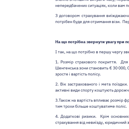
непередбачених ситуаціях, коли вам по
З договором страхування виїжджаючи
потрібен буде для отримання візи. Пер
На що потрібна звернути увагу при п
І так, на що потрібно в першу чергу
зв
1. Розмір страхового покриття. Для 
Шенгенська зони становить € 30 000, С
зросте і вартість полісу.
2. Вік застрахованого і мета поїздки
активні види спорту коштують дорожче
3.Також на вартість впливає розмір ф
тим трохи більше коштуватиме поліс.
4. Додаткові ризики. Крім основних 
страхування від невиїзду, юридичний з