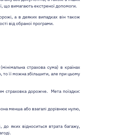
ії, що вимагають екстреної допомоги.
рожі, а в деяких випадках він також
ості від обраної програми.
(мінімальна страхова сума) в країнах
, то її можна збільшити, але при цьому
тим страховка дорожче. Мета поїздки:
вона менша або взагалі дорівнює нулю,
, до яких відноситься втрата багажу,
агоді.