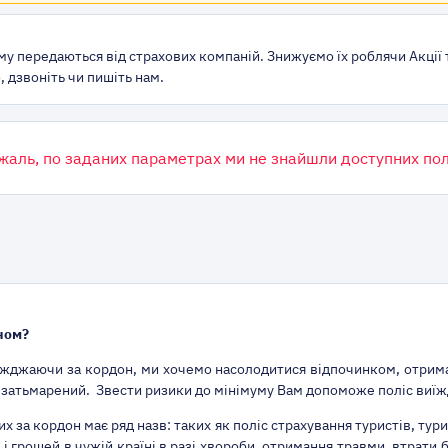
му передаються від страхових компаній. Знижуємо їх роблячи Акції 
 дзвоніть чи пишіть нам.
жаль, по заданих параметрах ми не знайшли доступних пол
ном?
жджаючи за кордон, ми хочемо насолодитися відпочинком, отримат
 затьмарений. Звести ризики до мінімуму Вам допоможе поліс виї
 за кордон має ряд назв: таких як поліс страхування туристів, тури
і грошей в чужій країні в разі хвороби, отримання травми, втрати 