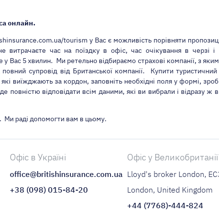
са онлайн.
ritishinsurance.com.ua/tourism у Вас є можливість порівняти пропози
е витрачаєте час на поїздку в офіс, час очікування в черзі
 у Вас 5 хвилин. Ми ретельно відбираємо страхові компанії, з як
 повний супровід від Британської компанії. Купити туристичний
 які виїжджають за кордон, заповніть необхідні поля у формі, зроб
уде повністю відповідати всім даними, які ви вибрали і відразу ж 
. Ми раді допомогти вам в цьому.
Офіс в Україні
Офіс у Великобританії
office@britishinsurance.com.ua
Lloyd's broker London, E
+38 (098) 015-84-20
London, United Kingdom
+44 (7768)-444-824