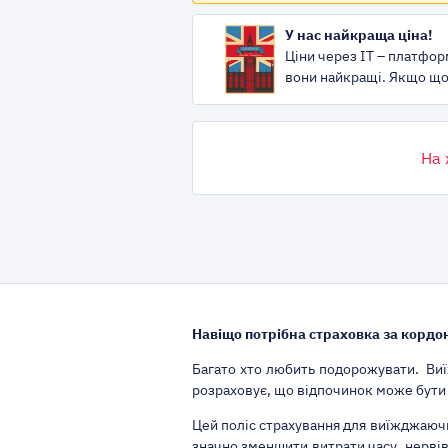
У нас найкраща ціна!
Ціни через IT – платфор
вони найкращі. Якщо що,
На 
Навіщо потрібна страховка за кордо
Багато хто любить подорожувати. Виї
розраховує, що відпочинок може бути
Цей поліс страхування для виїжджаючих
значно зменшити витрати часу, нервів 