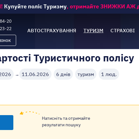
!
Купуйте поліс Туризму
, отримайте ЗНИЖКИ АЖ д
-84-20
-23-22
АВТОСТРАХУВАННЯ
ТУРИЗМ
СТРАХОВІ
ВІНОК
ртості Туристичного полісу
.2026
11.06.2026
6 днів
туризм
1
люд.
→
Натисніть та отримайте
результати пошуку