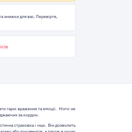
та знижки для вас. Перевірте,
ісів
и гарні враження та емоції. Ніхто не
жджаючих за кордон.
стична страховка і інші. Він дозволить
багажу або документів, а також в інших