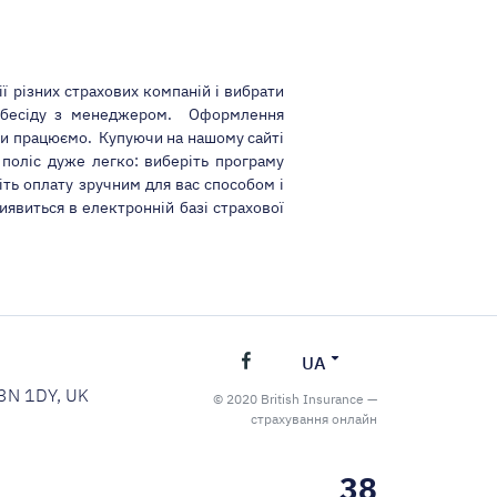
ції різних страхових компаній і вибрати
 і бесіду з менеджером. Оформлення
ими працюємо. Купуючи на нашому сайті
 поліс дуже легко: виберіть програму
іть оплату зручним для вас способом і
виявиться в електронній базі страхової
UA
C3N 1DY, UK
© 2020 British Insurance —
страхування онлайн
38