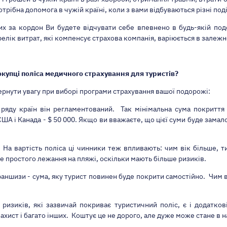
трібна допомога в чужій країні, коли з вами відбуваються різні под
х за кордон Ви будете відчувати себе впевнено в будь-якій подо
елік витрат, які компенсує страхова компанія, варіюється в залежн
окупці поліса медичного страхування для туристів?
ернути увагу при виборі програми страхування
вашої подорожі:
ряду країн він регламентований. Так мінімальна сума покриття 
ША і Канада - $ 50 000. Якщо ви вважаєте, що цієї суми буде замало
. На вартість поліса ці чинники теж впливають: чим вік більше, 
 простого лежання на пляжі, оскільки мають більше ризиків.
раншизи - сума, яку турист повинен буде покрити самостійно. Чим 
ризиків, які зазвичай покриває туристичний поліс, є і додаткові
ахист і багато інших. Коштує це не дорого, але дуже може стане в н