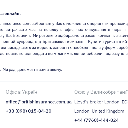
са онлайн.
ritishinsurance.com.ua/tourism у Вас є можливість порівняти пропози
е витрачаєте час на поїздку в офіс, час очікування в черзі
 у Вас 5 хвилин. Ми ретельно відбираємо страхові компанії, з як
 повний супровід від Британської компанії. Купити туристичний
 які виїжджають за кордон, заповніть необхідні поля у формі, зроб
уде повністю відповідати всім даними, які ви вибрали і відразу ж 
. Ми раді допомогти вам в цьому.
Офіс в Україні
Офіс у Великобританії
office@britishinsurance.com.ua
Lloyd's broker London, E
+38 (098) 015-84-20
London, United Kingdom
+44 (7768)-444-824