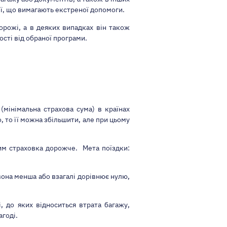
ії, що вимагають екстреної допомоги.
рожі, а в деяких випадках він також
ості від обраної програми.
(мінімальна страхова сума) в країнах
, то її можна збільшити, але при цьому
тим страховка дорожче. Мета поїздки:
вона менша або взагалі дорівнює нулю,
, до яких відноситься втрата багажу,
агоді.