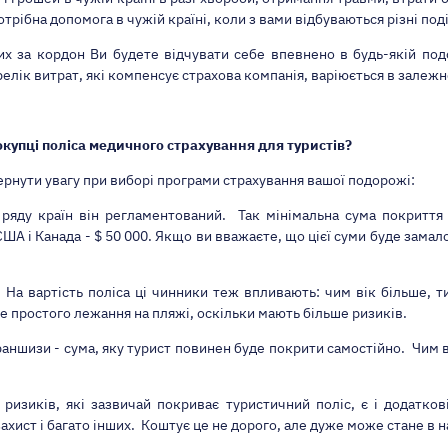
трібна допомога в чужій країні, коли з вами відбуваються різні под
х за кордон Ви будете відчувати себе впевнено в будь-якій подо
елік витрат, які компенсує страхова компанія, варіюється в залежн
окупці поліса медичного страхування для туристів?
ернути увагу при виборі програми страхування
вашої подорожі:
ряду країн він регламентований. Так мінімальна сума покриття 
ША і Канада - $ 50 000. Якщо ви вважаєте, що цієї суми буде замало
. На вартість поліса ці чинники теж впливають: чим вік більше, 
 простого лежання на пляжі, оскільки мають більше ризиків.
раншизи - сума, яку турист повинен буде покрити самостійно. Чим 
ризиків, які зазвичай покриває туристичний поліс, є і додаткові
ахист і багато інших. Коштує це не дорого, але дуже може стане в н