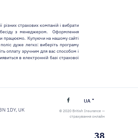
ції різних страхових компаній і вибрати
 і бесіду з менеджером. Оформлення
ими працюємо. Купуючи на нашому сайті
 поліс дуже легко: виберіть програму
іть оплату зручним для вас способом і
виявиться в електронній базі страхової
UA
C3N 1DY, UK
© 2020 British Insurance —
страхування онлайн
38