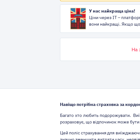
У нас найкраща ціна!
Ціни через IT – платфор
вони найкращі. Якщо що,
На 
Навіщо потрібна страховка за кордо
Багато хто любить подорожувати. Виї
розраховує, що відпочинок може бути
Цей поліс страхування для виїжджаючих
значно зменшити витрати часу, нервів 