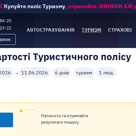
!
Купуйте поліс Туризму
, отримайте ЗНИЖКИ АЖ д
-84-20
-23-22
АВТОСТРАХУВАННЯ
ТУРИЗМ
СТРАХОВІ
ВІНОК
ртості Туристичного полісу
.2026
11.06.2026
6 днів
туризм
1
люд.
→
Натисніть та отримайте
результати пошуку