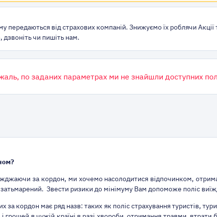
му передаються від страхових компаній. Знижуємо їх роблячи Акції 
 дзвоніть чи пишіть нам.
жаль, по заданих параметрах ми не знайшли доступних пол
ном?
жджаючи за кордон, ми хочемо насолодитися відпочинком, отримат
 затьмарений. Звести ризики до мінімуму Вам допоможе поліс виї
 за кордон має ряд назв: таких як поліс страхування туристів, тури
і грошей в чужій країні в разі хвороби, отримання травми, втрати 