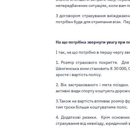
непередбачених ситуаціях, коли вам по
З договором страхування виїжджаючи
потрібен буде для отримання візи. Пер
На що потрібна звернути увагу при п
І так, на що потрібно в першу чергу
зв
1. Розмір страхового покриття. Для 
Шенгенська зони становить € 30 000, С
зросте і вартість полісу.
2. Вік застрахованого і мета поїздки
активні види спорту коштують дорожче
3.Також на вартість впливає розмір ф
тим трохи більше коштуватиме поліс.
4. Додаткові ризики. Крім основних 
страхування від невиїзду, юридичний з