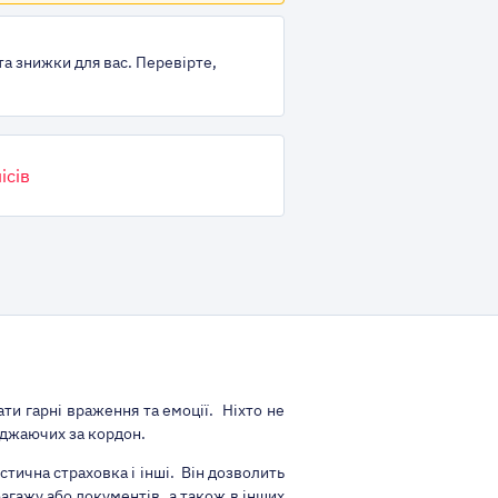
та знижки для вас. Перевірте,
ісів
и гарні враження та емоції. Ніхто не
жджаючих за кордон.
стична страховка і інші. Він дозволить
багажу або документів, а також в інших