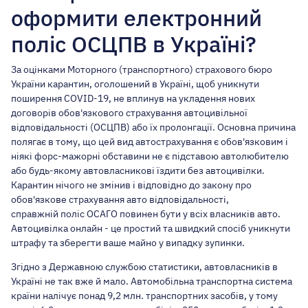
оформити електронний
поліс ОСЦПВ в Україні?
За оцінками Моторного (транспортного) страхового бюро
України карантин, оголошений в Україні, щоб уникнути
поширення COVID-19, не вплинув на укладення нових
договорів обов'язкового страхування автоцивільної
відповідальності (ОСЦПВ) або їх пролонгації. Основна причина
полягає в тому, що цей вид автострахування є обов'язковим і
ніякі форс-мажорні обставини не є підставою автолюбителю
або будь-якому автовласникові їздити без автоцивілки.
Карантин нічого не змінив і відповідно до закону про
обов'язкове страхування авто відповідальності,
справжній поліс ОСАГО
повинен бути у всіх власників авто.
Автоцивілка онлайн - це простий та швидкий спосіб уникнути
штрафу та зберегти ваше майно у випадку зупинки.
Згідно з Державною службою статистики, автовласників в
Україні не так вже й мало. Автомобільна транспортна система
країни налічує понад 9,2 млн. транспортних засобів, у тому