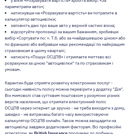
у вікні «Розрахувати вартість» зробіть вибір: «За
параметрами авто»;
натиснувши на «Розрахувати вартість» ви потрапите в
калькулятор автоцивілки;
заповніть дані про ваше авто у верхній частині вікна;
відсортуйте пропозиції за вашим бажанням, зробивши
вибір «Сортувати по: ». Т.б. або за «найдешевшою ціною» або
по франшизі
або вибравши наші рекомендації по найкращим
страховикам в цьому кварталі;
натисніть «Пошук ОСЦПВ» і отримаєте миттєво всі
розрахунки за ціною "автоцивілки" та по страховикам і
умовам.
Карантин буде сприяти розвитку електронних послуг -
сьогодні
наявність полісу можна перевірити у додатку "Дія"
.
Він мимоволі став суттєвим поштовхом у розумінні різних
верств населення, що отримати електронний поліс
ОСЦПВ через інтернет це зручно - не треба виходити з дому,
швидко - не витрачаєш багато часу використовуючи
калькулятор ОСЦПВ онлайн. Також можна
заощадити на
автоцивілці
завдяки додатковим факторам. Всі професійні
агрегатори, як
British Insurance
продумані до дрібниць,