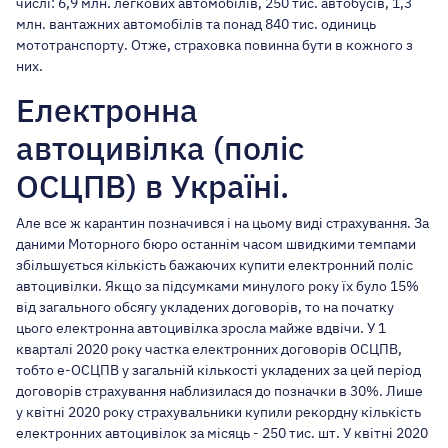
числі: 6,9 млн. легкових автомобілів, 250 тис. автобусів, 1,3
млн. вантажних автомобілів та понад 840 тис. одиниць
мототранспорту. Отже, страховка повинна бути в кожного з
них.
Електронна
автоцивілка (поліс
ОСЦПВ) в Україні.
Але все ж карантин позначився і на цьому виді страхування. За
даними Моторного бюро останнім часом швидкими темпами
збільшується кількість бажаючих купити електронний поліс
автоцивілки. Якщо за підсумками минулого року їх було 15%
від загального обсягу укладених договорів, то на початку
цього електронна автоцивілка зросла майже вдвічи. У 1
кварталі 2020 року частка електронних договорів ОСЦПВ,
тобто е-ОСЦПВ у загальній кількості укладених за цей період
договорів страхування наблизилася до позначки в 30%. Лише
у квітні 2020 року страхувальники купили рекордну кількість
електронних автоцивілок за місяць - 250 тис. шт. У квітні 2020