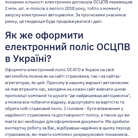
показник кількості електронних договорів ОСЦПВ перевищив
2 млн. шт. е-полісів з лютого 2018 року, тобто з моменту
запуску електронної автоцивілки. За прогнозами учасників
ринку, ця тенденція буде продовжуватися і далі.
Як же оформити
електронний поліс ОСЦПВ
в Україні?
Оформити
електронний поліс ОСАГО в Україні
на свій
автомобіль можна як на сайті страховика, так і на сайтах-
агрегаторах, як цей. Причому в нашому варіанті автовласник
не має втрачати час, заходячи на кожен сайт вивчати цінові
пропозиції компаній та шукати "де найдешевша автоцивілка",
а можна все побачити відразу, відсортувати за вартістю та
обрати собі страховий поліс. І головне - бути впевненим у
надійності страховика та достовірності полісу, а також що ви
маєте
всі необходні для оформлення документи
. Ми зробили
експертну роботу за Вас, відібравши надійних в цьому періоді
страховиків, які мають комплекс розрахункових показників,