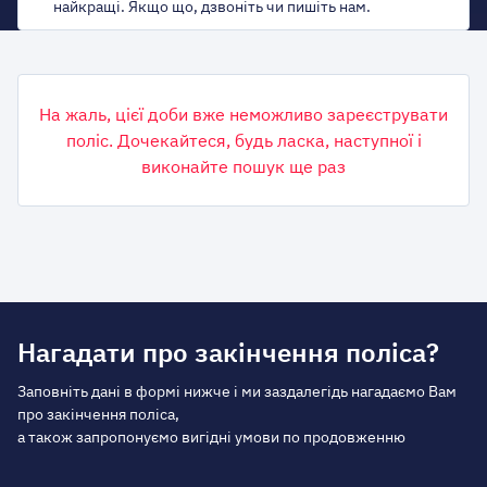
найкращі. Якщо що, дзвоніть чи пишіть нам.
На жаль, цієї доби вже неможливо зареєструвати
поліс. Дочекайтеся, будь ласка, наступної і
виконайте пошук ще раз
Нагадати про закінчення поліса?
Заповніть дані в формі нижче і ми заздалегідь нагадаємо Вам
про закінчення поліса,
а також запропонуємо вигідні умови по продовженню